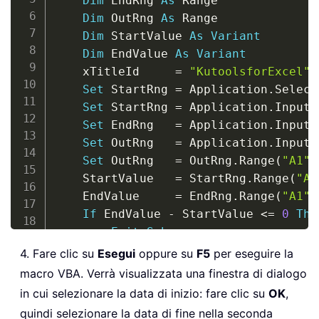
Dim
 EndRng 
As
 Range

Dim
 OutRng 
As
 Range

Dim
 StartValue 
As
Variant
Dim
 EndValue 
As
Variant
	xTitleId     
=
"KutoolsforExcel"
Set
 StartRng 
=
 Application
.
Select
Set
 StartRng 
=
 Application
.
InputB
Set
 EndRng   
=
 Application
.
InputB
Set
 OutRng   
=
 Application
.
InputB
Set
 OutRng   
=
 OutRng
.
Range
(
"A1"
)
	StartValue   
=
 StartRng
.
Range
(
"A1
	EndValue     
=
 EndRng
.
Range
(
"A1"
)
If
 EndValue 
-
 StartValue 
<
=
0
The
Exit
Sub
End
If
4. Fare clic su
Esegui
oppure su
F5
per eseguire la
		ColIndex 
=
0
macro VBA. Verrà visualizzata una finestra di dialogo
For
 i 
=
 StartValue 
To
 EndValue
in cui selezionare la data di inizio: fare clic su
OK
,
			OutRng
.
Offset
(
ColIndex
,
0
quindi selezionare la data di fine nella seconda