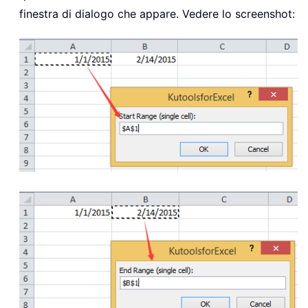
			ColIndex 
=
 ColIndex 
+
1
finestra di dialogo che appare. Vedere lo screenshot:
Next
End
Sub