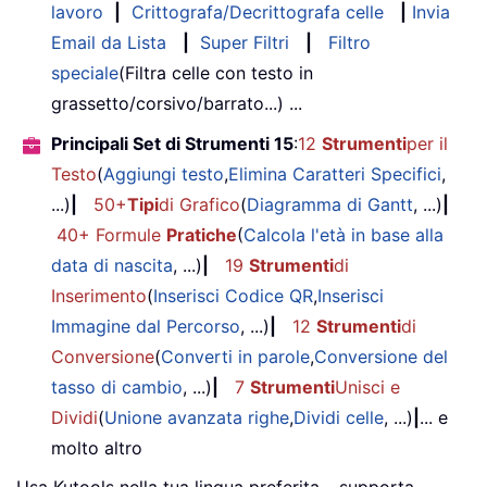
lavoro
|
Crittografa/Decrittografa celle
|
Invia
Email da Lista
|
Super Filtri
|
Filtro
speciale
(Filtra celle con testo in
grassetto/corsivo/barrato...) ...
Principali Set di Strumenti 15
:
12
Strumenti
per il
Testo
(
Aggiungi testo
,
Elimina Caratteri Specifici
,
...)
|
50+
Tipi
di Grafico
(
Diagramma di Gantt
, ...)
|
40+ Formule
Pratiche
(
Calcola l'età in base alla
data di nascita
, ...)
|
19
Strumenti
di
Inserimento
(
Inserisci Codice QR
,
Inserisci
Immagine dal Percorso
, ...)
|
12
Strumenti
di
Conversione
(
Converti in parole
,
Conversione del
tasso di cambio
, ...)
|
7
Strumenti
Unisci e
Dividi
(
Unione avanzata righe
,
Dividi celle
, ...)
|
... e
molto altro