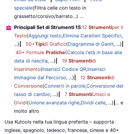
speciale
(Filtra celle con testo in
grassetto/corsivo/barrato...) ...
Principali Set di Strumenti 15
:
12
Strumenti
per il
Testo
(
Aggiungi testo
,
Elimina Caratteri Specifici
,
...)
|
50+
Tipi
di Grafico
(
Diagramma di Gantt
, ...)
|
40+ Formule
Pratiche
(
Calcola l'età in base alla
data di nascita
, ...)
|
19
Strumenti
di
Inserimento
(
Inserisci Codice QR
,
Inserisci
Immagine dal Percorso
, ...)
|
12
Strumenti
di
Conversione
(
Converti in parole
,
Conversione del
tasso di cambio
, ...)
|
7
Strumenti
Unisci e
Dividi
(
Unione avanzata righe
,
Dividi celle
, ...)
|
... e
molto altro
Usa Kutools nella tua lingua preferita – supporta
inglese, spagnolo, tedesco, francese, cinese e 40+