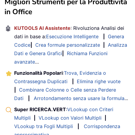
Migliori Strumenti per la Produttività
in Office
🤖
KUTOOLS AI Assistente
: Rivoluziona Analisi dei
dati in base a:
Esecuzione Intelligente
|
Genera
Codice
|
Crea formule personalizzate
|
Analizza
Dati e Genera Grafici
|
Richiama Funzioni
avanzate
…
Funzionalità Popolari
:
Trova, Evidenzia o
Contrassegna Duplicati
|
Elimina righe vuote
|
Combinare Colonne o Celle senza Perdere
Dati
|
Arrotondamento senza usare la formula
...
Super RICERCA.VERT
:
VLookup con Criteri
Multipli
|
VLookup con Valori Multipli
|
VLookup tra Fogli Multipli
|
Corrispondenza
approssimativa
....