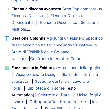
Elenco a discesa avanzato
:
Crea Rapidamente un
Elenco a Discesa
|
Elenco a Discesa
Dipendente
|
Elenco a Discesa con Selezione
Multipla
....
Gestione Colonne
:
Aggiungi un Numero Specifico
di Colonne
|
Sposta Colonne
|
Attiva/Disattiva lo
Stato di Visibilità delle Colonne
Nascoste
|
Confronta Intervalli e Colonne
...
Funzionalità in Evidenza
:
Attenzione della griglia
|
Visualizzazione Design
|
Barra delle formule
avanzata
|
Gestione Cartelle di Lavoro e
Fogli
|
Biblioteca di risorse
(Testo
Automatico)
|
Selettore di Date
|
Unisci fogli di
lavoro
|
Crittografa/Decrittografa celle
|
Invia
Email da Lista
|
Super Filtri
|
Filtro