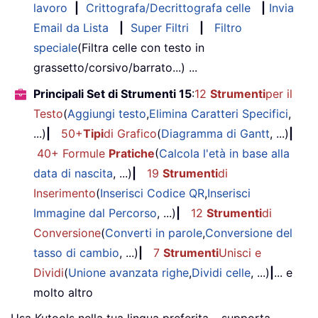
lavoro
|
Crittografa/Decrittografa celle
|
Invia
Email da Lista
|
Super Filtri
|
Filtro
speciale
(Filtra celle con testo in
grassetto/corsivo/barrato...) ...
Principali Set di Strumenti 15
:
12
Strumenti
per il
Testo
(
Aggiungi testo
,
Elimina Caratteri Specifici
,
...)
|
50+
Tipi
di Grafico
(
Diagramma di Gantt
, ...)
|
40+ Formule
Pratiche
(
Calcola l'età in base alla
data di nascita
, ...)
|
19
Strumenti
di
Inserimento
(
Inserisci Codice QR
,
Inserisci
Immagine dal Percorso
, ...)
|
12
Strumenti
di
Conversione
(
Converti in parole
,
Conversione del
tasso di cambio
, ...)
|
7
Strumenti
Unisci e
Dividi
(
Unione avanzata righe
,
Dividi celle
, ...)
|
... e
molto altro
Usa Kutools nella tua lingua preferita – supporta