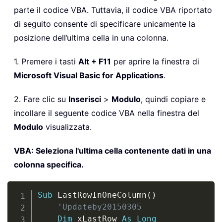
parte il codice VBA. Tuttavia, il codice VBA riportato
di seguito consente di specificare unicamente la
posizione dell’ultima cella in una colonna.
1. Premere i tasti
Alt + F11
per aprire la finestra di
Microsoft Visual Basic for Applications
.
2. Fare clic su
Inserisci
>
Modulo
, quindi copiare e
incollare il seguente codice VBA nella finestra del
Modulo
visualizzata.
VBA: Seleziona l'ultima cella contenente dati in una
colonna specifica.
Copy
Sub
 LastRowInOneColumn
(
)
'Updateby20150305
Dim
 xLastRow 
As
Long