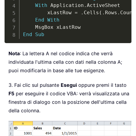
With
 Application
.
ActiveSheet

		xLastRow 
=
.
Cells
(
.
Rows
.
Count
End
With
End
Sub
Nota
: La lettera A nel codice indica che verrà
individuata l'ultima cella con dati nella colonna A;
puoi modificarla in base alle tue esigenze.
3. Fai clic sul pulsante
Esegui
oppure premi il tasto
F5
per eseguire il codice VBA: verrà visualizzata una
finestra di dialogo con la posizione dell'ultima cella
della colonna.