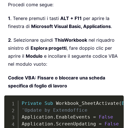
Procedi come segue:
1
. Tenere premuti i tasti
ALT + F11
per aprire la
finestra di
Microsoft Visual Basic, Applications
.
2
. Selezionare quindi
ThisWorkbook
nel riquadro
sinistro di
Esplora progetti
, fare doppio clic per
aprire il
Modulo
e incollare il seguente codice VBA
nel modulo vuoto:
Codice VBA: Fissare o bloccare una scheda
specifica di foglio di lavoro
Copy
Private
Sub
 Workbook_SheetActivate
(
By
'Update by Extendoffice
Application
.
EnableEvents 
=
False
Application
.
ScreenUpdating 
=
False