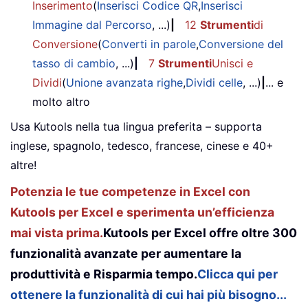
Inserimento
(
Inserisci Codice QR
,
Inserisci
Immagine dal Percorso
, ...)
|
12
Strumenti
di
Conversione
(
Converti in parole
,
Conversione del
tasso di cambio
, ...)
|
7
Strumenti
Unisci e
Dividi
(
Unione avanzata righe
,
Dividi celle
, ...)
|
... e
molto altro
Usa Kutools nella tua lingua preferita – supporta
inglese, spagnolo, tedesco, francese, cinese e 40+
altre!
Potenzia le tue competenze in Excel con
Kutools per Excel e sperimenta un’efficienza
mai vista prima.
Kutools per Excel offre oltre 300
funzionalità avanzate per aumentare la
produttività e Risparmia tempo.
Clicca qui per
ottenere la funzionalità di cui hai più bisogno...