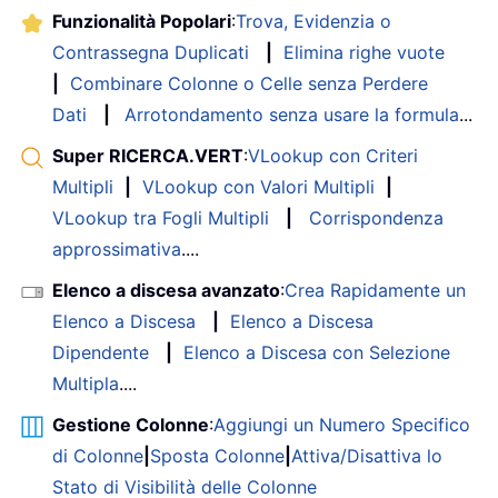
Funzionalità Popolari
:
Trova, Evidenzia o
Contrassegna Duplicati
|
Elimina righe vuote
|
Combinare Colonne o Celle senza Perdere
Dati
|
Arrotondamento senza usare la formula
...
Super RICERCA.VERT
:
VLookup con Criteri
Multipli
|
VLookup con Valori Multipli
|
VLookup tra Fogli Multipli
|
Corrispondenza
approssimativa
....
Elenco a discesa avanzato
:
Crea Rapidamente un
Elenco a Discesa
|
Elenco a Discesa
Dipendente
|
Elenco a Discesa con Selezione
Multipla
....
Gestione Colonne
:
Aggiungi un Numero Specifico
di Colonne
|
Sposta Colonne
|
Attiva/Disattiva lo
Stato di Visibilità delle Colonne