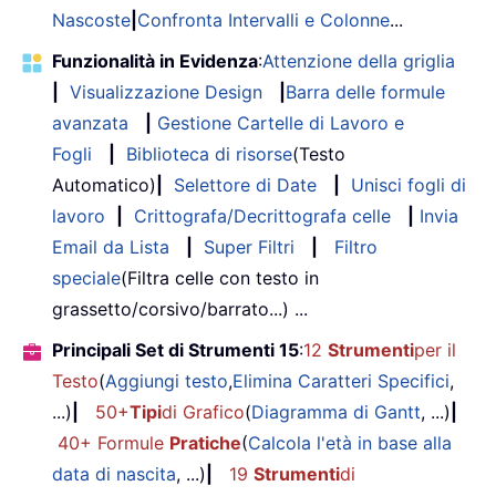
Nascoste
|
Confronta Intervalli e Colonne
...
Funzionalità in Evidenza
:
Attenzione della griglia
|
Visualizzazione Design
|
Barra delle formule
avanzata
|
Gestione Cartelle di Lavoro e
Fogli
|
Biblioteca di risorse
(Testo
Automatico)
|
Selettore di Date
|
Unisci fogli di
lavoro
|
Crittografa/Decrittografa celle
|
Invia
Email da Lista
|
Super Filtri
|
Filtro
speciale
(Filtra celle con testo in
grassetto/corsivo/barrato...) ...
Principali Set di Strumenti 15
:
12
Strumenti
per il
Testo
(
Aggiungi testo
,
Elimina Caratteri Specifici
,
...)
|
50+
Tipi
di Grafico
(
Diagramma di Gantt
, ...)
|
40+ Formule
Pratiche
(
Calcola l'età in base alla
data di nascita
, ...)
|
19
Strumenti
di