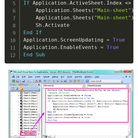
If
 Application
.
ActiveSheet
.
Index 
<
>
 A
    Application
.
Sheets
(
"Main-sheet"
)
.
    Application
.
Sheets
(
"Main-sheet"
)
.
    Sh
.
End
If
Application
.
ScreenUpdating 
=
True
Application
.
EnableEvents 
=
True
End
Sub