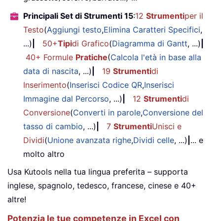
Principali Set di Strumenti 15
:
12
Strumenti
per il
Testo
(
Aggiungi testo
,
Elimina Caratteri Specifici
,
...)
|
50+
Tipi
di Grafico
(
Diagramma di Gantt
, ...)
|
40+ Formule
Pratiche
(
Calcola l'età in base alla
data di nascita
, ...)
|
19
Strumenti
di
Inserimento
(
Inserisci Codice QR
,
Inserisci
Immagine dal Percorso
, ...)
|
12
Strumenti
di
Conversione
(
Converti in parole
,
Conversione del
tasso di cambio
, ...)
|
7
Strumenti
Unisci e
Dividi
(
Unione avanzata righe
,
Dividi celle
, ...)
|
... e
molto altro
Usa Kutools nella tua lingua preferita – supporta
inglese, spagnolo, tedesco, francese, cinese e 40+
altre!
Potenzia le tue competenze in Excel con