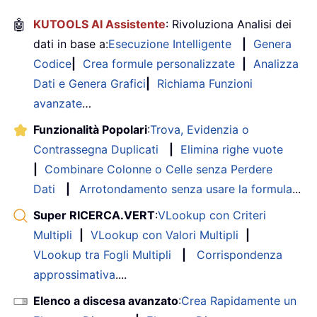
🤖
KUTOOLS AI Assistente
: Rivoluziona Analisi dei
dati in base a:
Esecuzione Intelligente
|
Genera
Codice
|
Crea formule personalizzate
|
Analizza
Dati e Genera Grafici
|
Richiama Funzioni
avanzate
…
Funzionalità Popolari
:
Trova, Evidenzia o
Contrassegna Duplicati
|
Elimina righe vuote
|
Combinare Colonne o Celle senza Perdere
Dati
|
Arrotondamento senza usare la formula
...
Super RICERCA.VERT
:
VLookup con Criteri
Multipli
|
VLookup con Valori Multipli
|
VLookup tra Fogli Multipli
|
Corrispondenza
approssimativa
....
Elenco a discesa avanzato
:
Crea Rapidamente un