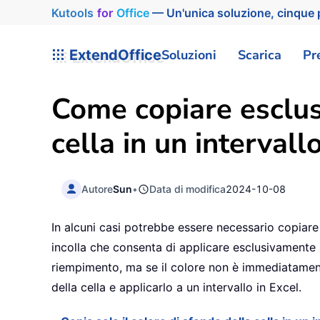
Kutools
for
Office
— Un'unica soluzione, cinque p
ExtendOffice
Soluzioni
Scarica
Pr
Come copiare esclus
cella in un intervall
Autore
Sun
•
Data di modifica
2024-10-08
In alcuni casi potrebbe essere necessario copiare s
incolla che consenta di applicare esclusivamente i
riempimento, ma se il colore non è immediatamente 
della cella e applicarlo a un intervallo in Excel.