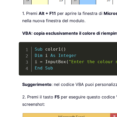
1. Premi
Alt + F11
per aprire la finestra di
Micros
nella nuova finestra del modulo.
VBA: copia esclusivamente il colore di riempim
Sub
 color1
(
)
Dim
 i 
As
Integer
i 
=
 InputBox
(
"Enter the colour 
End
Sub
Suggerimento
: nel codice VBA puoi personalizza
2. Premi il tasto
F5
per eseguire questo codice VB
screenshot: