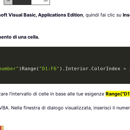
oft Visual Basic, Applications Edition
, quindi fai clic su
Ins
ento di una cella.
number"
)
Range
(
"D1:F6"
)
.
Interior
.
ColorIndex 
=
re l’intervallo di celle in base alle tue esigenze
Range("D1:
A. Nella finestra di dialogo visualizzata, inserisci il nume