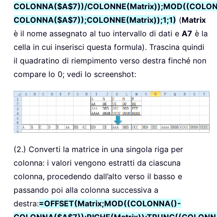
COLONNA($A$7))/COLONNE(Matrix));MOD((COLON
COLONNA($A$7));COLONNE(Matrix));1;1)
(
Matrix
è il nome assegnato al tuo intervallo di dati e
A7
è la
cella in cui inserisci questa formula). Trascina quindi
il quadratino di riempimento verso destra finché non
compare lo 0; vedi lo screenshot:
(2.) Converti la matrice in una singola riga per
colonna: i valori vengono estratti da ciascuna
colonna, procedendo dall’alto verso il basso e
passando poi alla colonna successiva a
destra:
=OFFSET(Matrix;MOD((COLONNA()-
COLONNA($A$7));RIGHE(Matrix));TRUNC((COLONN