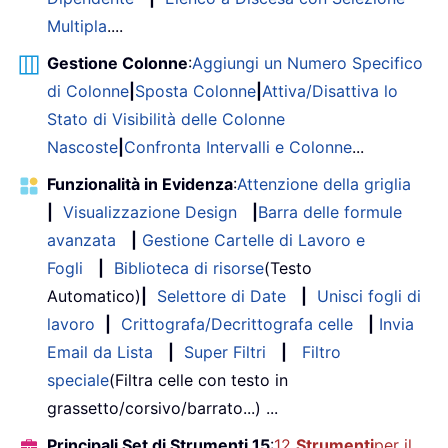
Multipla
....
Gestione Colonne
:
Aggiungi un Numero Specifico
di Colonne
|
Sposta Colonne
|
Attiva/Disattiva lo
Stato di Visibilità delle Colonne
Nascoste
|
Confronta Intervalli e Colonne
...
Funzionalità in Evidenza
:
Attenzione della griglia
|
Visualizzazione Design
|
Barra delle formule
avanzata
|
Gestione Cartelle di Lavoro e
Fogli
|
Biblioteca di risorse
(Testo
Automatico)
|
Selettore di Date
|
Unisci fogli di
lavoro
|
Crittografa/Decrittografa celle
|
Invia
Email da Lista
|
Super Filtri
|
Filtro
speciale
(Filtra celle con testo in
grassetto/corsivo/barrato...) ...
Principali Set di Strumenti 15
:
12
Strumenti
per il