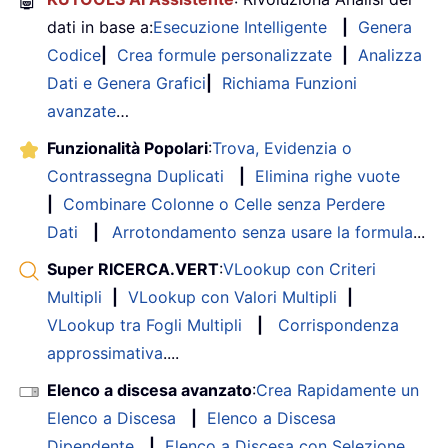
🤖
dati in base a:
Esecuzione Intelligente
|
Genera
Codice
|
Crea formule personalizzate
|
Analizza
Dati e Genera Grafici
|
Richiama Funzioni
avanzate
…
Funzionalità Popolari
:
Trova, Evidenzia o
Contrassegna Duplicati
|
Elimina righe vuote
|
Combinare Colonne o Celle senza Perdere
Dati
|
Arrotondamento senza usare la formula
...
Super RICERCA.VERT
:
VLookup con Criteri
Multipli
|
VLookup con Valori Multipli
|
VLookup tra Fogli Multipli
|
Corrispondenza
approssimativa
....
Elenco a discesa avanzato
:
Crea Rapidamente un
Elenco a Discesa
|
Elenco a Discesa
Dipendente
|
Elenco a Discesa con Selezione