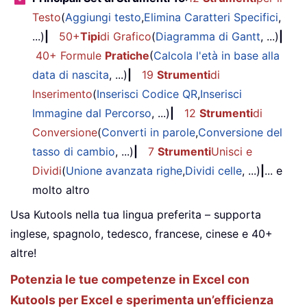
Testo
(
Aggiungi testo
,
Elimina Caratteri Specifici
,
...)
|
50+
Tipi
di Grafico
(
Diagramma di Gantt
, ...)
|
40+ Formule
Pratiche
(
Calcola l'età in base alla
data di nascita
, ...)
|
19
Strumenti
di
Inserimento
(
Inserisci Codice QR
,
Inserisci
Immagine dal Percorso
, ...)
|
12
Strumenti
di
Conversione
(
Converti in parole
,
Conversione del
tasso di cambio
, ...)
|
7
Strumenti
Unisci e
Dividi
(
Unione avanzata righe
,
Dividi celle
, ...)
|
... e
molto altro
Usa Kutools nella tua lingua preferita – supporta
inglese, spagnolo, tedesco, francese, cinese e 40+
altre!
Potenzia le tue competenze in Excel con
Kutools per Excel e sperimenta un’efficienza