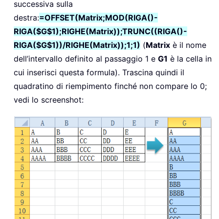
successiva sulla
destra:
=OFFSET(Matrix;MOD(RIGA()-
RIGA($G$1);RIGHE(Matrix));TRUNC((RIGA()-
RIGA($G$1))/RIGHE(Matrix));1;1)
(
Matrix
è il nome
dell’intervallo definito al passaggio 1 e
G1
è la cella in
cui inserisci questa formula). Trascina quindi il
quadratino di riempimento finché non compare lo 0;
vedi lo screenshot: