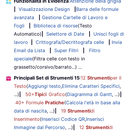
Funzionalità in Evidenza
:
Attenzione della griglia
|
Visualizzazione Design
|
Barra delle formule
avanzata
|
Gestione Cartelle di Lavoro e
Fogli
|
Biblioteca di risorse
(Testo
Automatico)
|
Selettore di Date
|
Unisci fogli di
lavoro
|
Crittografa/Decrittografa celle
|
Invia
Email da Lista
|
Super Filtri
|
Filtro
speciale
(Filtra celle con testo in
grassetto/corsivo/barrato...) ...
Principali Set di Strumenti 15
:
12
Strumenti
per il
Testo
(
Aggiungi testo
,
Elimina Caratteri Specifici
,
...)
|
50+
Tipi
di Grafico
(
Diagramma di Gantt
, ...)
|
40+ Formule
Pratiche
(
Calcola l'età in base alla
data di nascita
, ...)
|
19
Strumenti
di
Inserimento
(
Inserisci Codice QR
,
Inserisci
Immagine dal Percorso
, ...)
|
12
Strumenti
di