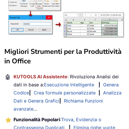
Migliori Strumenti per la Produttività
in Office
🤖
KUTOOLS AI Assistente
: Rivoluziona Analisi dei
dati in base a:
Esecuzione Intelligente
|
Genera
Codice
|
Crea formule personalizzate
|
Analizza
Dati e Genera Grafici
|
Richiama Funzioni
avanzate
…
Funzionalità Popolari
:
Trova, Evidenzia o
Contrassegna Duplicati
|
Elimina righe vuote