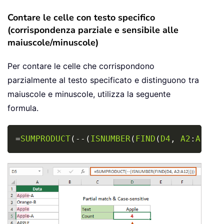
Contare le celle con testo specifico
(corrispondenza parziale e sensibile alle
maiuscole/minuscole)
Per contare le celle che corrispondono
parzialmente al testo specificato e distinguono tra
maiuscole e minuscole, utilizza la seguente
formula.
Copy
=
SUMPRODUCT
(
-
-
(
ISNUMBER
(
FIND
(
D4
,
A2
:
A12
)
)