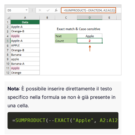
Nota
: È possibile inserire direttamente il testo
specifico nella formula se non è già presente in
una cella.
Copy
=
SUMPRODUCT
(
-
-
EXACT
(
"Apple"
,
A2
:
A12
)
)