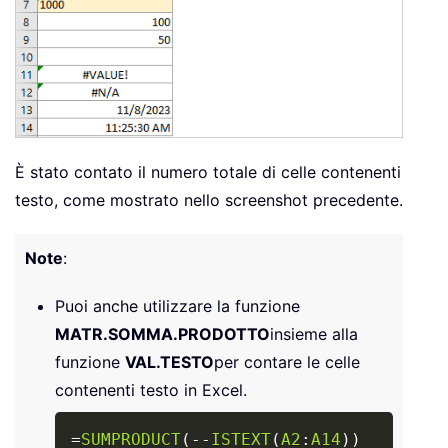
È stato contato il numero totale di celle contenenti
testo, come mostrato nello screenshot precedente.
Note
:
Puoi anche utilizzare la funzione
MATR.SOMMA.PRODOTTO
insieme alla
funzione
VAL.TESTO
per contare le celle
contenenti testo in Excel.
Copy
=
SUMPRODUCT
(
-
-
ISTEXT
(
A2
:
A14
)
)