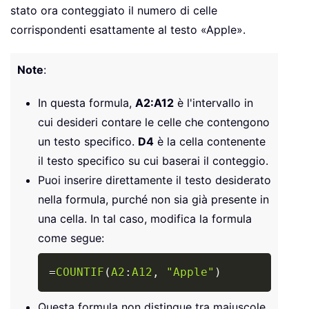
stato ora conteggiato il numero di celle
corrispondenti esattamente al testo «Apple».
Note
:
In questa formula,
A2:A12
è l'intervallo in
cui desideri contare le celle che contengono
un testo specifico.
D4
è la cella contenente
il testo specifico su cui baserai il conteggio.
Puoi inserire direttamente il testo desiderato
nella formula, purché non sia già presente in
una cella. In tal caso, modifica la formula
come segue:
Copy
=
COUNTIF
(
A2
:
A12
,
"Apple"
)
Questa formula non distingue tra maiuscole