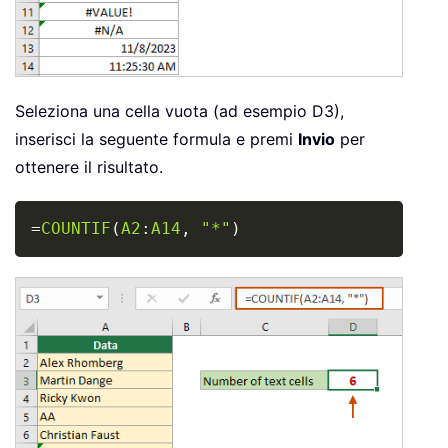
Seleziona una cella vuota (ad esempio D3),
inserisci la seguente formula e premi
Invio
per
ottenere il risultato.
Copy
=
COUNTIF
(
A2
:
A14
,
"*"
)