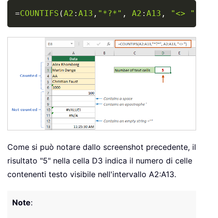
Copy
=
COUNTIFS
(
A2
:
A13
,
"*?*"
,
A2
:
A13
,
"<> "
)
Come si può notare dallo screenshot precedente, il
risultato "5" nella cella D3 indica il numero di celle
contenenti testo visibile nell'intervallo A2:A13.
Note
: