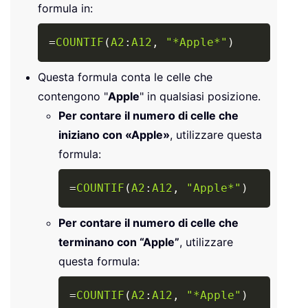
formula in:
Copy
=
COUNTIF
(
A2
:
A12
,
"*Apple*"
)
Questa formula conta le celle che
contengono "
Apple
" in qualsiasi posizione.
Per contare il numero di celle che
iniziano con «Apple»
, utilizzare questa
formula:
Copy
=
COUNTIF
(
A2
:
A12
,
"Apple*"
)
Per contare il numero di celle che
terminano con “Apple”
, utilizzare
questa formula:
Copy
=
COUNTIF
(
A2
:
A12
,
"*Apple"
)