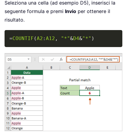
Seleziona una cella (ad esempio D5), inserisci la
seguente formula e premi
Invio
per ottenere il
risultato.
Copy
=
COUNTIF
(
A2
:
A12
,
"*"
&
D4
&
"*"
)