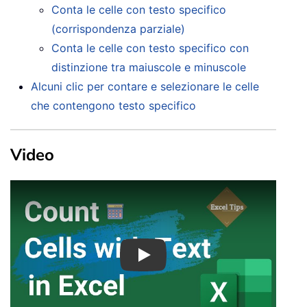
Conta le celle con testo specifico
(corrispondenza parziale)
Conta le celle con testo specifico con
distinzione tra maiuscole e minuscole
Alcuni clic per contare e selezionare le celle
che contengono testo specifico
Video
Play