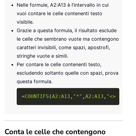
Nelle formule, A2:A13 è l’intervallo in cui
vuoi contare le celle contenenti testo
visibile.
Grazie a questa formula, il risultato esclude
le celle che sembrano vuote ma contengono
caratteri invisibili, come spazi, apostrofi,
stringhe vuote e simili.
Per contare le celle contenenti testo,
escludendo soltanto quelle con spazi, prova
questa formula.
Copy
=
COUNTIFS
(
A2
:
A13
,
"*"
,
A2
:
A13
,
"<> "
)
Conta le celle che contengono