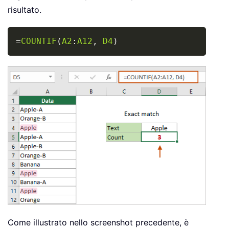
risultato.
Copy
=
COUNTIF
(
A2
:
A12
,
D4
)
Come illustrato nello screenshot precedente, è