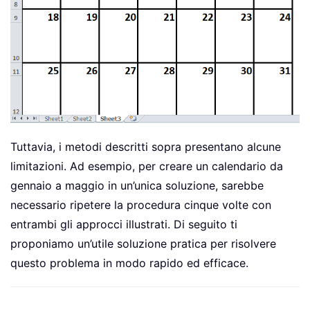
       Range
(
"b2"
)
=
"Monday"
       Range
(
"c2"
)
=
"Tuesday"
       Range
(
"d2"
)
=
"Wednesday"
       Range
(
"e2"
)
=
"Thursday"
       Range
(
"f2"
)
=
"Friday"
       Range
(
"g2"
)
=
"Saturday"
' Prepare a3:g7 for dates with
' and bolding.
With
 Range
(
"a3:g8"
)
Tuttavia, i metodi descritti sopra presentano alcune
.
HorizontalAlignment 
=
 xlR
limitazioni. Ad esempio, per creare un calendario da
.
VerticalAlignment 
=
 xlTop

gennaio a maggio in un’unica soluzione, sarebbe
.
Font
.
Size 
=
18
necessario ripetere la procedura cinque volte con
.
Font
.
Bold 
=
True
entrambi gli approcci illustrati. Di seguito ti
.
RowHeight 
=
21
proponiamo un’utile soluzione pratica per risolvere
End
With
questo problema in modo rapido ed efficace.
' Put inputted month and year 
       Range
(
"a1"
)
.
Value 
=
 Applicatio
' Set variable and get which d