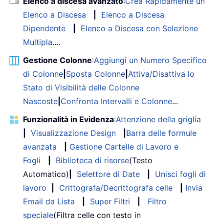
Elenco a discesa avanzato
:
Crea Rapidamente un
End
With
Elenco a Discesa
|
Elenco a Discesa
' Put border around the bl
Dipendente
|
Elenco a Discesa con Selezione
With
 Range
(
"A3"
)
.
Offset
(
x 
Multipla
....
7
)
.
Borders
(
xlLeft
)
.
Weight 
=
 xlThick

Gestione Colonne
:
Aggiungi un Numero Specifico
.
ColorIndex 
=
 xlAutoma
di Colonne
|
Sposta Colonne
|
Attiva/Disattiva lo
End
With
Stato di Visibilità delle Colonne
Nascoste
|
Confronta Intervalli e Colonne
...
With
 Range
(
"A3"
)
.
Offset
(
x 
Funzionalità in Evidenza
:
Attenzione della griglia
7
)
.
Borders
(
xlRight
)
.
Weight 
=
 xlThick

|
Visualizzazione Design
|
Barra delle formule
.
ColorIndex 
=
 xlAutoma
avanzata
|
Gestione Cartelle di Lavoro e
End
With
Fogli
|
Biblioteca di risorse
(Testo
           Range
(
"A3"
)
.
Offset
(
x 
*
2
,
Automatico)
|
Selettore di Date
|
Unisci fogli di
              Weight
:
=
xlThick
,
 ColorI
lavoro
|
Crittografa/Decrittografa celle
|
Invia
Next
Email da Lista
|
Super Filtri
|
Filtro
If
 Range
(
"A13"
)
.
Value 
=
""
The
speciale
(Filtra celle con testo in
.
Resize
(
2
,
8
)
.
EntireRow
.
Del