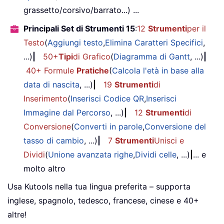
grassetto/corsivo/barrato...) ...
' Turn off gridlines.
       ActiveWindow
.
DisplayGridlines 
Principali Set di Strumenti 15
:
12
Strumenti
per il
' Protect sheet to prevent ove
Testo
(
Aggiungi testo
,
Elimina Caratteri Specifici
,
       ActiveSheet
.
Protect DrawingObj
...)
|
50+
Tipi
di Grafico
(
Diagramma di Gantt
, ...)
|
          Scenarios
:
=
True
40+ Formule
Pratiche
(
Calcola l'età in base alla
data di nascita
, ...)
|
19
Strumenti
di
' Resize window to show all of
Inserimento
(
Inserisci Codice QR
,
Inserisci
' for video configuration).
       ActiveWindow
.
WindowState 
=
 xlM
Immagine dal Percorso
, ...)
|
12
Strumenti
di
       ActiveWindow
.
ScrollRow 
=
1
Conversione
(
Converti in parole
,
Conversione del
tasso di cambio
, ...)
|
7
Strumenti
Unisci e
' Allow screen to redraw with 
Dividi
(
Unione avanzata righe
,
Dividi celle
, ...)
|
... e
       Application
.
ScreenUpdating 
=
T
molto altro
' Prevent going to error trap 
' here.
Usa Kutools nella tua lingua preferita – supporta
Exit
Sub
inglese, spagnolo, tedesco, francese, cinese e 40+
' Error causes msgbox to indicate 
altre!
' and resumes at the line that cau