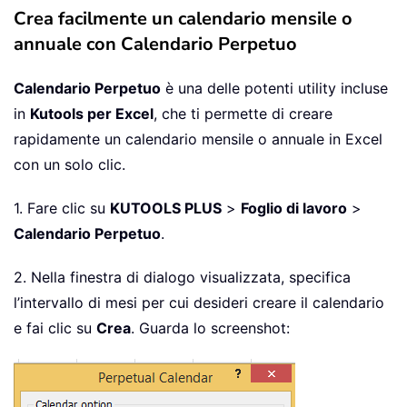
       DayofWeek 
=
 WeekDay
(
StartDay
)
Crea facilmente un calendario mensile o
' Set variables to identify th
annuale con Calendario Perpetuo
' variables.
       CurYear 
=
 Year
(
StartDay
)
Calendario Perpetuo
è una delle potenti utility incluse
       CurMonth 
=
 Month
(
StartDay
)
in
Kutools per Excel
, che ti permette di creare
' Set variable and calculate t
rapidamente un calendario mensile o annuale in Excel
       FinalDay 
=
 DateSerial
(
CurYear
,
con un solo clic.
' Place a "1" in cell position
' month based on DayofWeek.
1. Fare clic su
KUTOOLS PLUS
>
Foglio di lavoro
>
Select
Case
 DayofWeek

Calendario Perpetuo
.
Case
1
               Range
(
"a3"
)
.
Value 
=
1
2. Nella finestra di dialogo visualizzata, specifica
Case
2
l’intervallo di mesi per cui desideri creare il calendario
               Range
(
"b3"
)
.
Value 
=
1
e fai clic su
Crea
. Guarda lo screenshot:
Case
3
               Range
(
"c3"
)
.
Value 
=
1
Case
4
               Range
(
"d3"
)
.
Value 
=
1