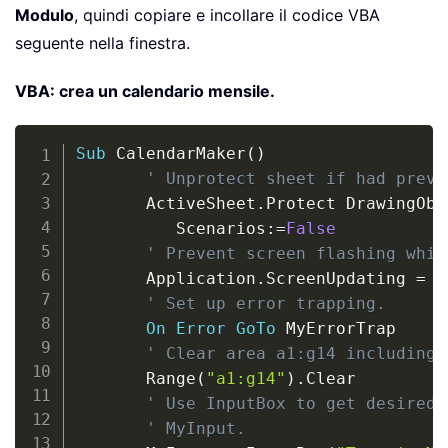
Modulo
, quindi copiare e incollare il codice VBA
seguente nella finestra.
VBA: crea un calendario mensile.
Copy
Sub
 CalendarMaker
(
)
' Unprotect sheet if had previ
       ActiveSheet
.
Protect DrawingObj
          Scenarios
:
=
False
' Prevent screen flashing whil
       Application
.
ScreenUpdating 
=
F
' Set up error trapping.
On
Error
GoTo
 MyErrorTrap

' Clear area a1:g14 including 
       Range
(
"a1:g14"
)
.
Clear

' Use InputBox to get desired 
' MyInput.