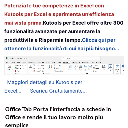
Potenzia le tue competenze in Excel con
   MyErrorTrap
:
Kutools per Excel e sperimenta un’efficienza
       MsgBox 
"You may not have enter
&
 Chr
(
13
)
&
"Spell the Mon
mai vista prima.
Kutools per Excel offre oltre 300
&
" (or use 3 letter abbre
funzionalità avanzate per aumentare la
&
 Chr
(
13
)
&
"and 4 digits 
produttività e Risparmia tempo.
Clicca qui per
       MyInput 
=
 InputBox
(
"Type in Mo
ottenere la funzionalità di cui hai più bisogno...
If
 MyInput 
=
""
Then
Exit
Sub
Resume
End
Sub
Maggiori dettagli su Kutools per
Excel...
Scarica Gratuitamente...
Office Tab Porta l'interfaccia a schede in
Office e rende il tuo lavoro molto più
semplice