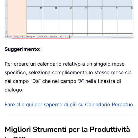
' Stop when the la
' entered.
If
 cell
.
Value 
>
(
F
                       cell
.
Value 
=
"
' Exit loop wh
' days shown.
Suggerimento:
Exit
For
End
If
Per creare un calendario relativo a un singolo mese
End
If
specifico, seleziona semplicemente lo stesso mese sia
' Do only if current cell 
nel campo “Da” che nel campo “A” nella finestra di
ElseIf
 cell
.
Row 
>
3
And
 ce
dialogo.
               cell
.
Value 
=
 cell
.
Offs
' Stop when the last d
Fare clic qui per saperne di più su Calendario Perpetuo
If
 cell
.
Value 
>
(
Final
                   cell
.
Value 
=
""
' Exit loop when c
Migliori Strumenti per la Produttività
' shown.
Exit
For