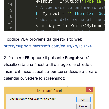
       MyInput 
=
 InputBox
(
"Type in Mo
' Allow user to end macro with
If
 MyInput 
=
""
Then
Exit
Sub
' Get the date value of the be
       StartDay 
=
 DateValue
(
MyInput
)
' Check if valid date but not 
' -- if so, reset StartDay to 
Il codice VBA proviene da questo sito web
If
 Day
(
StartDay
)
<
>
1
Then
https://support.microsoft.com/en-us/kb/150774
           StartDay 
=
 DateValue
(
Month
               Year
(
StartDay
)
)
2. Premere
F5
oppure il pulsante
Esegui
: verrà
End
If
visualizzata una finestra di dialogo che chiede di
' Prepare cell for Month and Y
inserire il mese specifico per cui si desidera creare il
       Range
(
"a1"
)
.
NumberFormat 
=
"mm
calendario. Vedere lo screenshot:
' Center the Month and Year la
' size, height and bolding.
With
 Range
(
"a1:g1"
)
.
HorizontalAlignment 
=
 xlC
.
VerticalAlignment 
=
 xlCen