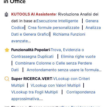
in Office
End
If
End
If
🤖
KUTOOLS AI Assistente
: Rivoluziona Analisi dei
Next
dati in base a:
Esecuzione Intelligente
|
Genera
Codice
|
Crea formule personalizzate
|
Analizza
' Create Entry cells, format t
Dati e Genera Grafici
|
Richiama Funzioni
' around days.
For
 x 
=
0
To
5
avanzate
…
           Range
(
"A4"
)
.
Offset
(
x 
*
2
,
Funzionalità Popolari
:
Trova, Evidenzia o
With
 Range
(
"A4:G4"
)
.
Offset
Contrassegna Duplicati
|
Elimina righe vuote
.
RowHeight 
=
65
|
Combinare Colonne o Celle senza Perdere
.
HorizontalAlignment 
=
Dati
|
Arrotondamento senza usare la formula
...
.
VerticalAlignment 
=
 x
.
WrapText 
=
True
Super RICERCA.VERT
:
VLookup con Criteri
.
Font
.
Size 
=
10
Multipli
|
VLookup con Valori Multipli
|
.
Font
.
Bold 
=
False
VLookup tra Fogli Multipli
|
Corrispondenza
' Unlock these cells t
approssimativa
....
' sheet is protected.
.
Locked 
=
False