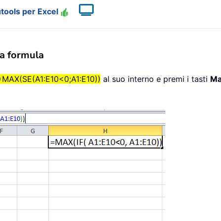
tools per Excel
na formula
=MAX(SE(A1:E10<0;A1:E10))
al suo interno e premi i tasti
Ma