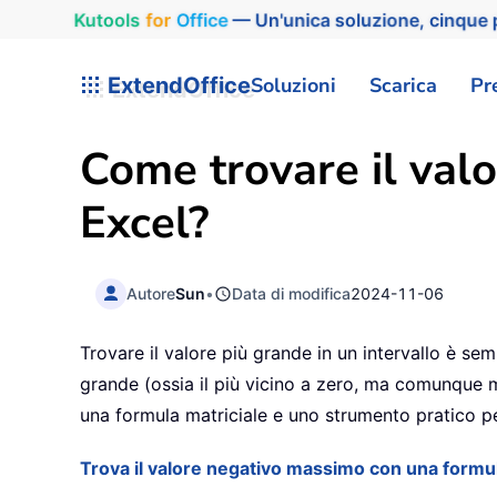
Kutools
for
Office
— Un'unica soluzione, cinque p
ExtendOffice
Soluzioni
Scarica
Pr
Come trovare il valo
Excel?
Autore
Sun
•
Data di modifica
2024-11-06
Trovare il valore più grande in un intervallo è sem
grande (ossia il più vicino a zero, ma comunque mi
una formula matriciale e uno strumento pratico per
Trova il valore negativo massimo con una formu