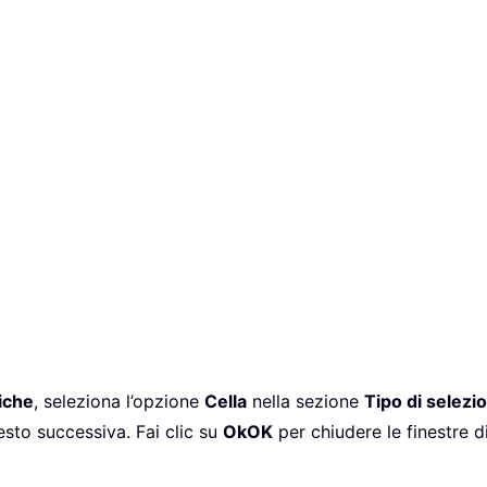
iche
, seleziona l’opzione
Cella
nella sezione
Tipo di selezi
testo successiva. Fai clic su
Ok
OK
per chiudere le finestre di