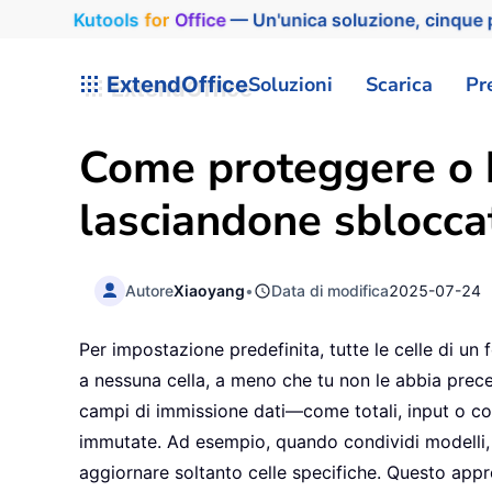
Kutools
for
Office
— Un'unica soluzione, cinque p
ExtendOffice
Soluzioni
Scarica
Pr
Come proteggere o bl
lasciandone sbloccat
Autore
Xiaoyang
•
Data di modifica
2025-07-24
Per impostazione predefinita, tutte le celle di un
a nessuna cella, a meno che tu non le abbia precede
campi di immissione dati—come totali, input o co
immutate. Ad esempio, quando condividi modelli, m
aggiornare soltanto celle specifiche. Questo appro