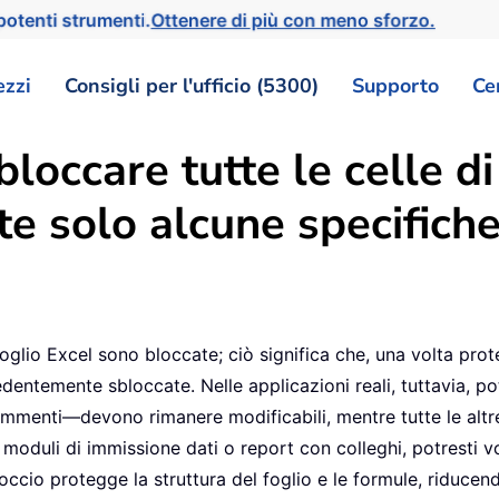
otenti strumenti.
Ottenere di più con meno sforzo.
ezzi
Consigli per l'ufficio (5300)
Supporto
Ce
occare tutte le celle di 
e solo alcune specifich
 foglio Excel sono bloccate; ciò significa che, una volta pro
ntemente sbloccate. Nelle applicazioni reali, tuttavia, potr
mmenti—devono rimanere modificabili, mentre tutte le altre
oduli di immissione dati o report con colleghi, potresti vo
ccio protegge la struttura del foglio e le formule, riducendo