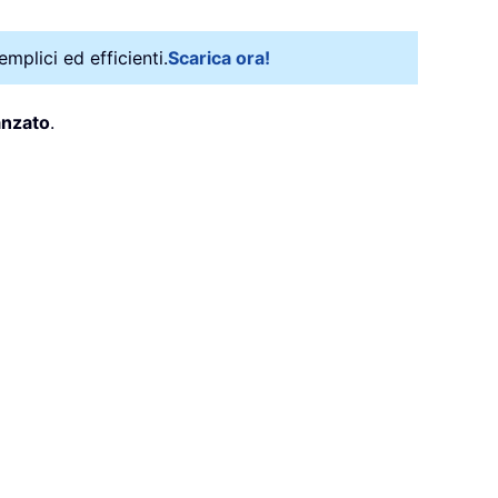
mplici ed efficienti.
Scarica ora!
anzato
.