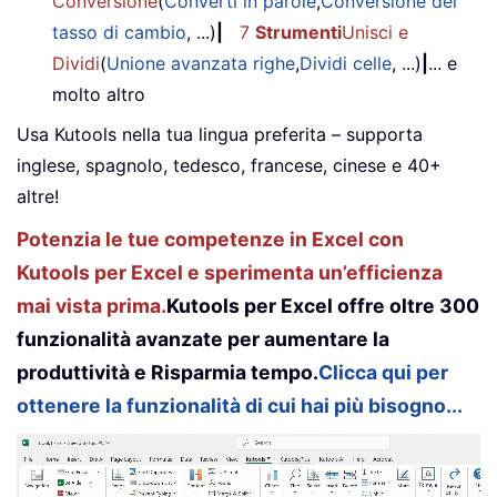
Conversione
(
Converti in parole
,
Conversione del
tasso di cambio
, ...)
|
7
Strumenti
Unisci e
Dividi
(
Unione avanzata righe
,
Dividi celle
, ...)
|
... e
molto altro
Usa Kutools nella tua lingua preferita – supporta
inglese, spagnolo, tedesco, francese, cinese e 40+
altre!
Potenzia le tue competenze in Excel con
Kutools per Excel e sperimenta un’efficienza
mai vista prima.
Kutools per Excel offre oltre 300
funzionalità avanzate per aumentare la
produttività e Risparmia tempo.
Clicca qui per
ottenere la funzionalità di cui hai più bisogno...