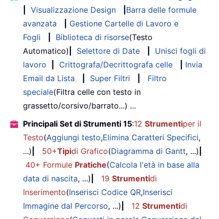
|
Visualizzazione Design
|
Barra delle formule
avanzata
|
Gestione Cartelle di Lavoro e
Fogli
|
Biblioteca di risorse
(Testo
Automatico)
|
Selettore di Date
|
Unisci fogli di
lavoro
|
Crittografa/Decrittografa celle
|
Invia
Email da Lista
|
Super Filtri
|
Filtro
speciale
(Filtra celle con testo in
grassetto/corsivo/barrato...) ...
Principali Set di Strumenti 15
:
12
Strumenti
per il
Testo
(
Aggiungi testo
,
Elimina Caratteri Specifici
,
...)
|
50+
Tipi
di Grafico
(
Diagramma di Gantt
, ...)
|
40+ Formule
Pratiche
(
Calcola l'età in base alla
data di nascita
, ...)
|
19
Strumenti
di
Inserimento
(
Inserisci Codice QR
,
Inserisci
Immagine dal Percorso
, ...)
|
12
Strumenti
di