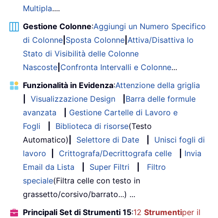
Multipla
....
Gestione Colonne
:
Aggiungi un Numero Specifico
di Colonne
|
Sposta Colonne
|
Attiva/Disattiva lo
Stato di Visibilità delle Colonne
Nascoste
|
Confronta Intervalli e Colonne
...
Funzionalità in Evidenza
:
Attenzione della griglia
|
Visualizzazione Design
|
Barra delle formule
avanzata
|
Gestione Cartelle di Lavoro e
Fogli
|
Biblioteca di risorse
(Testo
Automatico)
|
Selettore di Date
|
Unisci fogli di
lavoro
|
Crittografa/Decrittografa celle
|
Invia
Email da Lista
|
Super Filtri
|
Filtro
speciale
(Filtra celle con testo in
grassetto/corsivo/barrato...) ...
Principali Set di Strumenti 15
:
12
Strumenti
per il