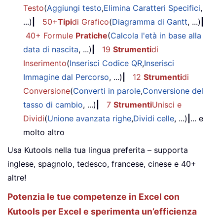
Testo
(
Aggiungi testo
,
Elimina Caratteri Specifici
,
...)
|
50+
Tipi
di Grafico
(
Diagramma di Gantt
, ...)
|
40+ Formule
Pratiche
(
Calcola l'età in base alla
data di nascita
, ...)
|
19
Strumenti
di
Inserimento
(
Inserisci Codice QR
,
Inserisci
Immagine dal Percorso
, ...)
|
12
Strumenti
di
Conversione
(
Converti in parole
,
Conversione del
tasso di cambio
, ...)
|
7
Strumenti
Unisci e
Dividi
(
Unione avanzata righe
,
Dividi celle
, ...)
|
... e
molto altro
Usa Kutools nella tua lingua preferita – supporta
inglese, spagnolo, tedesco, francese, cinese e 40+
altre!
Potenzia le tue competenze in Excel con
Kutools per Excel e sperimenta un’efficienza