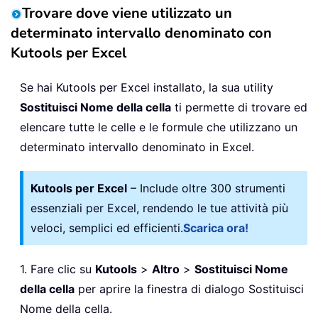
End
If
Trovare dove viene utilizzato un
End
If
determinato intervallo denominato con
Loop
Kutools per Excel
End
Function
Private
Function
 IsVaildChar
(
sFormu
Se hai Kutools per Excel installato, la sua utility
Dim
 I 
As
Long
Sostituisci Nome della cella
ti permette di trovare ed
IsVaildChar 
=
True
For
 I 
=
65
To
90
elencare tutte le celle e le formule che utilizzano un
If
 UCase
(
Mid
(
sFormula
,
 Pos
,
1
)
)
=
 C
determinato intervallo denominato in Excel.
IsVaildChar 
=
False
Exit
For
Kutools per Excel
– Include oltre 300 strumenti
End
If
essenziali per Excel, rendendo le tue attività più
Next
veloci, semplici ed efficienti.
Scarica ora!
If
 IsVaildChar 
=
True
Then
If
 UCase
(
Mid
(
sFormula
,
 Pos
,
1
)
)
=
 C
IsVaildChar 
=
False
1. Fare clic su
Kutools
>
Altro
>
Sostituisci Nome
End
If
della cella
per aprire la finestra di dialogo Sostituisci
End
If
Nome della cella.