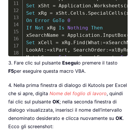
Set
 xSht 
=
 Application
.
Worksheets
(
x
Set
 xRg 
=
 xSht
.
Cells
.
SpecialCells
(
x
On
Error
GoTo
0
If
Not
 xRg 
Is
Nothing
Then
xSearchName 
=
 Application
.
InputBox
(
Set
 xCell 
=
 xRg
.
Find
(
What
:
=
xSearchN
LookAt
:
=
xlPart
,
 SearchOrder
:
=
xlByRo
MatchCase
:
=
False
,
 SearchFormat
:
=
Fal
3. Fare clic sul pulsante
Esegui
o premere il tasto
If
Not
 xCell 
Is
Nothing
The
F5
per eseguire questa macro VBA.
xAddress 
=
 xCell
.
If
 IsPresent
(
xCell
.
Formula
,
 xSearch
4. Nella prima finestra di dialogo di Kutools per Excel
xFoundAt 
=
 xCell
.
che si apre, digita
Nome del foglio di lavoro
, quindi
End
If
fai clic sul pulsante
OK
; nella seconda finestra di
Do
Set
 xCell 
=
 xRg
.
FindNext
(
xCell
)
dialogo visualizzata, inserisci il nome dell’intervallo
If
Not
 xCell 
Is
Nothing
Then
denominato desiderato e clicca nuovamente su
OK
.
If
 xCell
.
Address 
=
 xAddress 
Then
Ex
Ecco gli screenshot:
If
 IsPresent
(
xCell
.
Formula
,
 xSearch