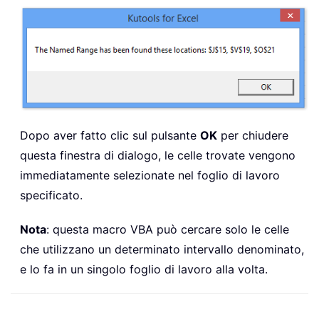
End
If
End
Sub
Private
Function
 IsPresent
(
sFormula
Dim
 xPos1 
As
Long
Dim
 xPos2 
As
Long
Dim
 xLen 
As
Long
Dim
 I 
As
Long
Dopo aver fatto clic sul pulsante
OK
per chiudere
xLen 
=
 Len
(
sFormula
)
questa finestra di dialogo, le celle trovate vengono
xPos2 
=
1
immediatamente selezionate nel foglio di lavoro
Do
specificato.
xPos1 
=
 InStr
(
xPos2
,
 sFormula
,
 sNam
If
 xPos1 
<
1
Then
Exit
Do
Nota
: questa macro VBA può cercare solo le celle
IsPresent 
=
 IsVaildChar
(
sFormula
,
 x
xPos2 
=
 xPos1 
+
 Len
(
sName
)
+
1
che utilizzano un determinato intervallo denominato,
If
 IsPresent 
Then
e lo fa in un singolo foglio di lavoro alla volta.
If
 xPos2 
<
=
 xLen 
Then
IsPresent 
=
 IsVaildChar
(
sFormula
,
 x