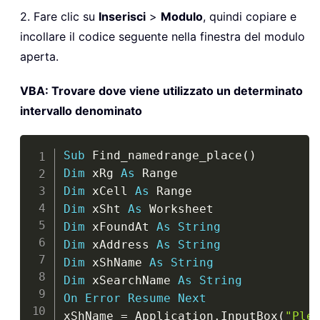
2. Fare clic su
Inserisci
>
Modulo
, quindi copiare e
incollare il codice seguente nella finestra del modulo
aperta.
VBA: Trovare dove viene utilizzato un determinato
intervallo denominato
Copy
Sub
 Find_namedrange_place
(
)
Dim
 xRg 
As
Dim
 xCell 
As
Dim
 xSht 
As
Dim
 xFoundAt 
As
String
Dim
 xAddress 
As
String
Dim
 xShName 
As
String
Dim
 xSearchName 
As
String
On
Error
Resume
Next
xShName 
=
 Application
.
InputBox
(
"Ple