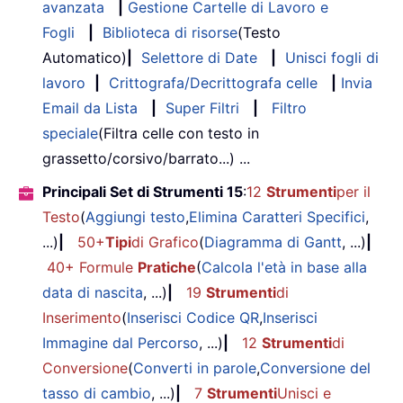
avanzata
|
Gestione Cartelle di Lavoro e
Fogli
|
Biblioteca di risorse
(Testo
Automatico)
|
Selettore di Date
|
Unisci fogli di
lavoro
|
Crittografa/Decrittografa celle
|
Invia
Email da Lista
|
Super Filtri
|
Filtro
speciale
(Filtra celle con testo in
grassetto/corsivo/barrato...) ...
Principali Set di Strumenti 15
:
12
Strumenti
per il
Testo
(
Aggiungi testo
,
Elimina Caratteri Specifici
,
...)
|
50+
Tipi
di Grafico
(
Diagramma di Gantt
, ...)
|
40+ Formule
Pratiche
(
Calcola l'età in base alla
data di nascita
, ...)
|
19
Strumenti
di
Inserimento
(
Inserisci Codice QR
,
Inserisci
Immagine dal Percorso
, ...)
|
12
Strumenti
di
Conversione
(
Converti in parole
,
Conversione del
tasso di cambio
, ...)
|
7
Strumenti
Unisci e