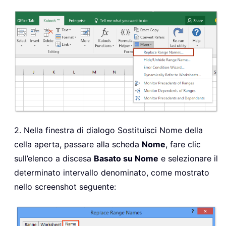
If
 IsVaildChar 
=
True
Then
If
 UCase
(
Mid
(
sFormula
,
 Pos
,
1
)
)
=
 C
IsVaildChar 
=
False
End
If
End
If
End
Function
2. Nella finestra di dialogo Sostituisci Nome della
cella aperta, passare alla scheda
Nome
, fare clic
sull’elenco a discesa
Basato su Nome
e selezionare il
determinato intervallo denominato, come mostrato
nello screenshot seguente: