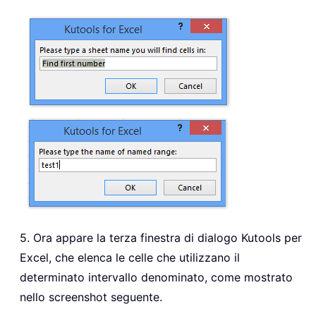
If
 xFoundAt 
=
""
Then
xFoundAt 
=
 xCell
.
Else
xFoundAt 
=
 xFoundAt 
&
", "
&
 xCell
.
End
If
End
If
Else
Exit
Do
End
If
Loop
End
If
If
 xFoundAt 
=
""
Then
MsgBox 
"The Named Range was not fou
5. Ora appare la terza finestra di dialogo Kutools per
Else
Excel, che elenca le celle che utilizzano il
MsgBox 
"The Named Range has been fo
determinato intervallo denominato, come mostrato
End
If
nello screenshot seguente.
On
Error
Resume
Next
xSht
.
Range
(
xFoundAt
)
.
Select