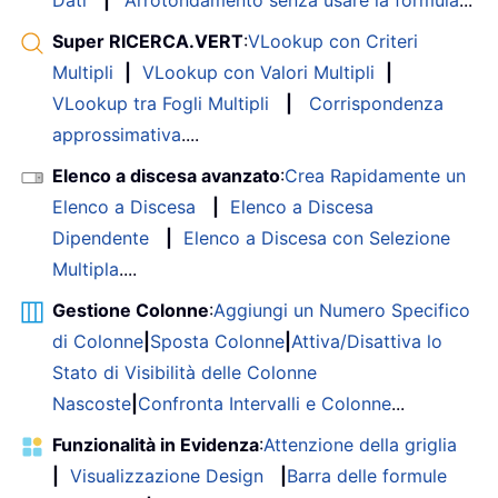
Dati
|
Arrotondamento senza usare la formula
...
Super RICERCA.VERT
:
VLookup con Criteri
Multipli
|
VLookup con Valori Multipli
|
VLookup tra Fogli Multipli
|
Corrispondenza
approssimativa
....
Elenco a discesa avanzato
:
Crea Rapidamente un
Elenco a Discesa
|
Elenco a Discesa
Dipendente
|
Elenco a Discesa con Selezione
Multipla
....
Gestione Colonne
:
Aggiungi un Numero Specifico
di Colonne
|
Sposta Colonne
|
Attiva/Disattiva lo
Stato di Visibilità delle Colonne
Nascoste
|
Confronta Intervalli e Colonne
...
Funzionalità in Evidenza
:
Attenzione della griglia
|
Visualizzazione Design
|
Barra delle formule