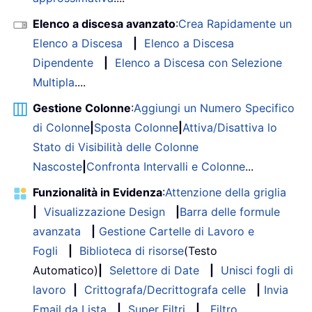
Elenco a discesa avanzato
:
Crea Rapidamente un
Elenco a Discesa
|
Elenco a Discesa
Dipendente
|
Elenco a Discesa con Selezione
Multipla
....
Gestione Colonne
:
Aggiungi un Numero Specifico
di Colonne
|
Sposta Colonne
|
Attiva/Disattiva lo
Stato di Visibilità delle Colonne
Nascoste
|
Confronta Intervalli e Colonne
...
Funzionalità in Evidenza
:
Attenzione della griglia
|
Visualizzazione Design
|
Barra delle formule
avanzata
|
Gestione Cartelle di Lavoro e
Fogli
|
Biblioteca di risorse
(Testo
Automatico)
|
Selettore di Date
|
Unisci fogli di
lavoro
|
Crittografa/Decrittografa celle
|
Invia
Email da Lista
|
Super Filtri
|
Filtro