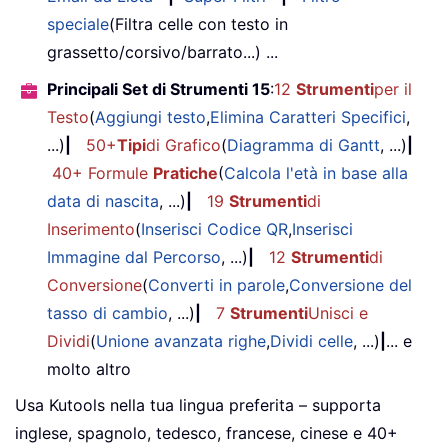
speciale
(Filtra celle con testo in
grassetto/corsivo/barrato...) ...
Principali Set di Strumenti 15
:
12
Strumenti
per il
Testo
(
Aggiungi testo
,
Elimina Caratteri Specifici
,
...)
|
50+
Tipi
di Grafico
(
Diagramma di Gantt
, ...)
|
40+ Formule
Pratiche
(
Calcola l'età in base alla
data di nascita
, ...)
|
19
Strumenti
di
Inserimento
(
Inserisci Codice QR
,
Inserisci
Immagine dal Percorso
, ...)
|
12
Strumenti
di
Conversione
(
Converti in parole
,
Conversione del
tasso di cambio
, ...)
|
7
Strumenti
Unisci e
Dividi
(
Unione avanzata righe
,
Dividi celle
, ...)
|
... e
molto altro
Usa Kutools nella tua lingua preferita – supporta
inglese, spagnolo, tedesco, francese, cinese e 40+