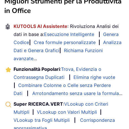
Migliori Strumenti per la Produttività
in Office
🤖
KUTOOLS AI Assistente
: Rivoluziona Analisi dei
dati in base a:
Esecuzione Intelligente
|
Genera
Codice
|
Crea formule personalizzate
|
Analizza
Dati e Genera Grafici
|
Richiama Funzioni
avanzate
…
Funzionalità Popolari
:
Trova, Evidenzia o
Contrassegna Duplicati
|
Elimina righe vuote
|
Combinare Colonne o Celle senza Perdere
Dati
|
Arrotondamento senza usare la formula
...
Super RICERCA.VERT
:
VLookup con Criteri
Multipli
|
VLookup con Valori Multipli
|
VLookup tra Fogli Multipli
|
Corrispondenza
approssimativa
....