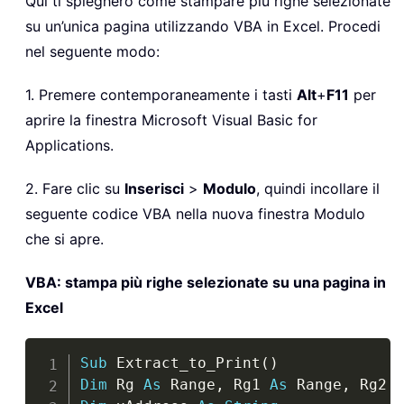
Qui ti spiegherò come stampare più righe selezionate
su un’unica pagina utilizzando VBA in Excel. Procedi
nel seguente modo:
1. Premere contemporaneamente i tasti
Alt
+
F11
per
aprire la finestra Microsoft Visual Basic for
Applications.
2. Fare clic su
Inserisci
>
Modulo
, quindi incollare il
seguente codice VBA nella nuova finestra Modulo
che si apre.
VBA: stampa più righe selezionate su una pagina in
Excel
Copy
Sub
 Extract_to_Print
(
)
Dim
 Rg 
As
 Range
,
 Rg1 
As
 Range
,
 Rg2 