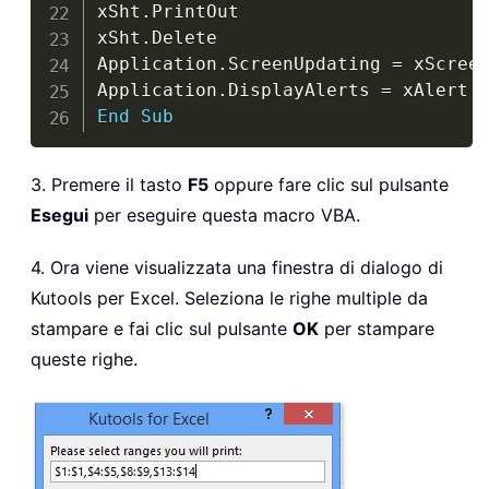
xSht
.
PrintOut

xSht
.
Delete

Application
.
ScreenUpdating 
=
 xScreen
Application
.
DisplayAlerts 
=
End
Sub
3. Premere il tasto
F5
oppure fare clic sul pulsante
Esegui
per eseguire questa macro VBA.
4. Ora viene visualizzata una finestra di dialogo di
Kutools per Excel. Seleziona le righe multiple da
stampare e fai clic sul pulsante
OK
per stampare
queste righe.