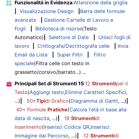
Funzionalità in Evidenza
:
Attenzione della griglia
|
Visualizzazione Design
|
Barra delle formule
avanzata
|
Gestione Cartelle di Lavoro e
Fogli
|
Biblioteca di risorse
(Testo
Automatico)
|
Selettore di Date
|
Unisci fogli di
lavoro
|
Crittografa/Decrittografa celle
|
Invia
Email da Lista
|
Super Filtri
|
Filtro
speciale
(Filtra celle con testo in
grassetto/corsivo/barrato...) ...
Principali Set di Strumenti 15
:
12
Strumenti
per il
Testo
(
Aggiungi testo
,
Elimina Caratteri Specifici
,
...)
|
50+
Tipi
di Grafico
(
Diagramma di Gantt
, ...)
|
40+ Formule
Pratiche
(
Calcola l'età in base alla
data di nascita
, ...)
|
19
Strumenti
di
Inserimento
(
Inserisci Codice QR
,
Inserisci
Immagine dal Percorso
, ...)
|
12
Strumenti
di