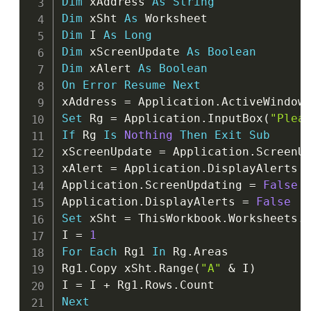
Dim
 xAddress 
As
String
Dim
 xSht 
As
Dim
 I 
As
Long
Dim
 xScreenUpdate 
As
Boolean
Dim
 xAlert 
As
Boolean
On
Error
Resume
Next
xAddress 
=
 Application
.
ActiveWindow
Set
 Rg 
=
 Application
.
InputBox
(
"Plea
If
 Rg 
Is
Nothing
Then
Exit
Sub
xScreenUpdate 
=
 Application
.
ScreenUp
xAlert 
=
 Application
.
DisplayAlerts

Application
.
ScreenUpdating 
=
False
Application
.
DisplayAlerts 
=
False
Set
 xSht 
=
 ThisWorkbook
.
Worksheets
.
A
I 
=
1
For
Each
 Rg1 
In
 Rg
.
Areas

Rg1
.
Copy xSht
.
Range
(
"A"
&
 I
)
I 
=
 I 
+
 Rg1
.
Rows
.
Next