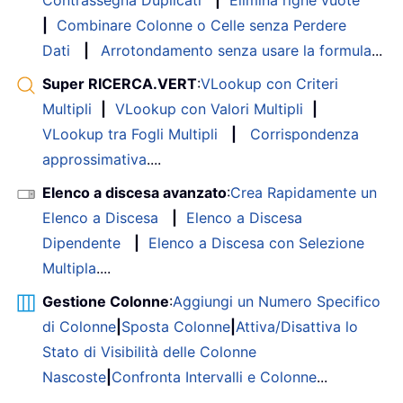
Contrassegna Duplicati
|
Elimina righe vuote
|
Combinare Colonne o Celle senza Perdere
Dati
|
Arrotondamento senza usare la formula
...
Super RICERCA.VERT
:
VLookup con Criteri
Multipli
|
VLookup con Valori Multipli
|
VLookup tra Fogli Multipli
|
Corrispondenza
approssimativa
....
Elenco a discesa avanzato
:
Crea Rapidamente un
Elenco a Discesa
|
Elenco a Discesa
Dipendente
|
Elenco a Discesa con Selezione
Multipla
....
Gestione Colonne
:
Aggiungi un Numero Specifico
di Colonne
|
Sposta Colonne
|
Attiva/Disattiva lo
Stato di Visibilità delle Colonne
Nascoste
|
Confronta Intervalli e Colonne
...