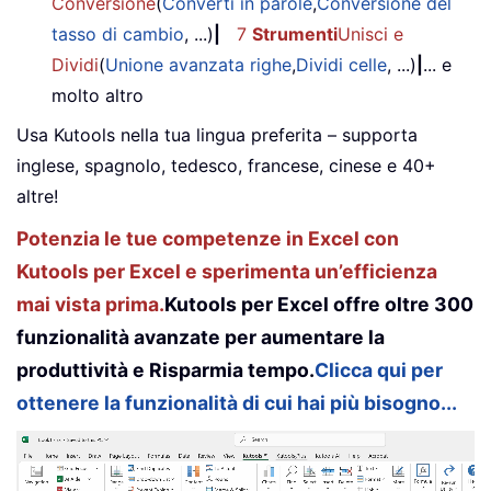
Conversione
(
Converti in parole
,
Conversione del
tasso di cambio
, ...)
|
7
Strumenti
Unisci e
Dividi
(
Unione avanzata righe
,
Dividi celle
, ...)
|
... e
molto altro
Usa Kutools nella tua lingua preferita – supporta
inglese, spagnolo, tedesco, francese, cinese e 40+
altre!
Potenzia le tue competenze in Excel con
Kutools per Excel e sperimenta un’efficienza
mai vista prima.
Kutools per Excel offre oltre 300
funzionalità avanzate per aumentare la
produttività e Risparmia tempo.
Clicca qui per
ottenere la funzionalità di cui hai più bisogno...