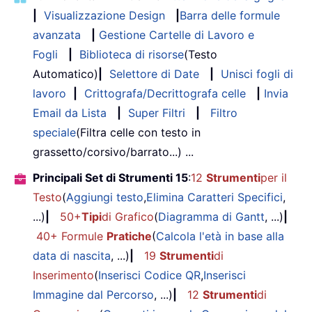
|
Visualizzazione Design
|
Barra delle formule
avanzata
|
Gestione Cartelle di Lavoro e
Fogli
|
Biblioteca di risorse
(Testo
Automatico)
|
Selettore di Date
|
Unisci fogli di
lavoro
|
Crittografa/Decrittografa celle
|
Invia
Email da Lista
|
Super Filtri
|
Filtro
speciale
(Filtra celle con testo in
grassetto/corsivo/barrato...) ...
Principali Set di Strumenti 15
:
12
Strumenti
per il
Testo
(
Aggiungi testo
,
Elimina Caratteri Specifici
,
...)
|
50+
Tipi
di Grafico
(
Diagramma di Gantt
, ...)
|
40+ Formule
Pratiche
(
Calcola l'età in base alla
data di nascita
, ...)
|
19
Strumenti
di
Inserimento
(
Inserisci Codice QR
,
Inserisci
Immagine dal Percorso
, ...)
|
12
Strumenti
di