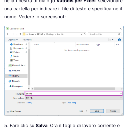
nella finestra di dialogo
Kutools per Excel
, selezionare
My_Exit
:
una cartella per indicare il file di testo e specificarne il
Exit
Sub
nome. Vedere lo screenshot:
ErrHandler
:
    MsgBox Err
.
Description
,
,
"Kutool
End
Sub
5. Fare clic su
Salva
. Ora il foglio di lavoro corrente è