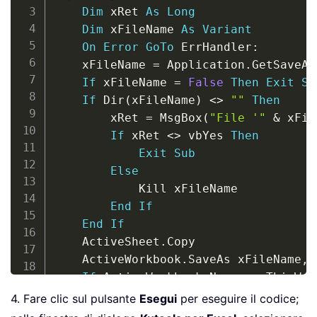
Dim
 xRet 
As
Long
Dim
 xFileName 
As
Variant
On
Error
GoTo
 ErrHandler
:
    xFileName 
=
 Application
.
GetSaveAs
If
 xFileName 
=
False
Then
Exit
Su
If
 Dir
(
xFileName
)
<
>
""
Then
        xRet 
=
 MsgBox
(
"File '"
&
 xFil
If
 xRet 
<
>
 vbYes 
Then
Exit
Sub
Else
            Kill xFileName

End
If
End
If
    ActiveSheet
.
Copy

    ActiveWorkbook
.
SaveAs xFileName
,
 
If
 ActiveWorkbook
.
Name 
<
>
 ThisWor
        ActiveWorkbook
.
Close 
False
4. Fare clic sul pulsante
Esegui
per eseguire il codice;
End
If