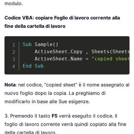
modulo.
Codice VBA: copiare Foglio di lavoro corrente alla
fine della cartella di lavoro
Copy
Sub
 Sample
(
)
	ActiveSheet
.
Copy 
,
 Sheets
(
Sheets
.
	ActiveSheet
.
Name 
=
"copied sheet"
End
Sub
Nota
: nel codice, “copied sheet” è il nome assegnato al
nuovo foglio dopo la copia. La preghiamo di
modificarlo in base alle Sue esigenze.
3. Premendo il tasto
F5
verrà eseguito il codice. Il
foglio di lavoro corrente verrà quindi copiato alla fine
della cartella di lavoro.