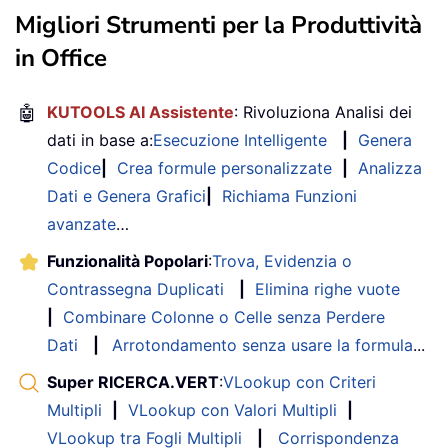
Migliori Strumenti per la Produttività
in Office
🤖
KUTOOLS AI Assistente
: Rivoluziona Analisi dei
dati in base a:
Esecuzione Intelligente
|
Genera
Codice
|
Crea formule personalizzate
|
Analizza
Dati e Genera Grafici
|
Richiama Funzioni
avanzate
…
Funzionalità Popolari
:
Trova, Evidenzia o
Contrassegna Duplicati
|
Elimina righe vuote
|
Combinare Colonne o Celle senza Perdere
Dati
|
Arrotondamento senza usare la formula
...
Super RICERCA.VERT
:
VLookup con Criteri
Multipli
|
VLookup con Valori Multipli
|
VLookup tra Fogli Multipli
|
Corrispondenza