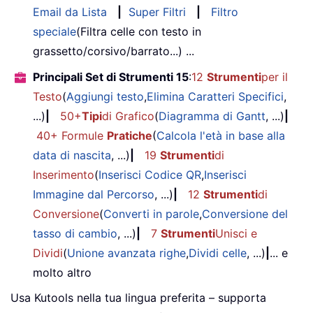
Email da Lista
|
Super Filtri
|
Filtro
speciale
(Filtra celle con testo in
grassetto/corsivo/barrato...) ...
Principali Set di Strumenti 15
:
12
Strumenti
per il
Testo
(
Aggiungi testo
,
Elimina Caratteri Specifici
,
...)
|
50+
Tipi
di Grafico
(
Diagramma di Gantt
, ...)
|
40+ Formule
Pratiche
(
Calcola l'età in base alla
data di nascita
, ...)
|
19
Strumenti
di
Inserimento
(
Inserisci Codice QR
,
Inserisci
Immagine dal Percorso
, ...)
|
12
Strumenti
di
Conversione
(
Converti in parole
,
Conversione del
tasso di cambio
, ...)
|
7
Strumenti
Unisci e
Dividi
(
Unione avanzata righe
,
Dividi celle
, ...)
|
... e
molto altro
Usa Kutools nella tua lingua preferita – supporta