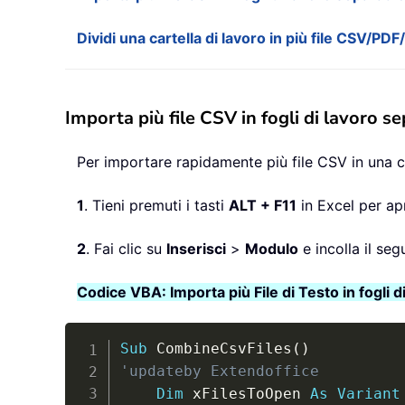
Dividi una cartella di lavoro in più file CSV/PDF
Importa più file CSV in fogli di lavoro s
Per importare rapidamente più file CSV in una c
1
. Tieni premuti i tasti
ALT + F11
in Excel per apr
2
. Fai clic su
Inserisci
>
Modulo
e incolla il seg
Codice VBA: Importa più File di Testo in fogli d
Sub
 CombineCsvFiles
(
)
'updateby Extendoffice
Dim
 xFilesToOpen 
As
Variant