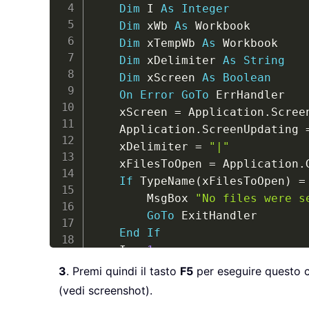
Dim
 I 
As
Integer
Dim
 xWb 
As
 Workbook

Dim
 xTempWb 
As
 Workbook

Dim
 xDelimiter 
As
String
Dim
 xScreen 
As
Boolean
On
Error
GoTo
 ErrHandler

    xScreen 
=
 Application
.
Scree
    Application
.
ScreenUpdating 
    xDelimiter 
=
"|"
    xFilesToOpen 
=
 Application
.
If
 TypeName
(
xFilesToOpen
)
=
        MsgBox 
"No files were s
GoTo
 ExitHandler

End
If
    I 
=
1
Set
 xTempWb 
=
 Workbooks
.
Ope
3
. Premi quindi il tasto
F5
per eseguire questo co
    xTempWb
.
Sheets
(
1
)
.
Copy

(vedi screenshot).
Set
 xWb 
=
 Application
.
Activ