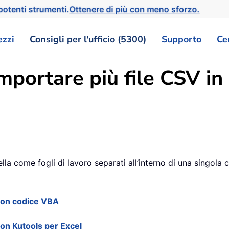
otenti strumenti.
Ottenere di più con meno sforzo.
ezzi
Consigli per l'ufficio (5300)
Supporto
Ce
ortare più file CSV in al
lla come fogli di lavoro separati all’interno di una singola 
i con codice VBA
 con Kutools per Excel