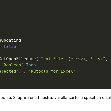
nUpdating

=
False
GetOpenFilename
(
"Text Files (*.csv), *.csv"
,
"Boolean"
Then
elected"
,
,
"Kutools for Excel"
n
(
xFilesToOpen
(
I
)
)
dice. Si aprirà una finestra: vai alla cartella specifica e se
eWorkbook
