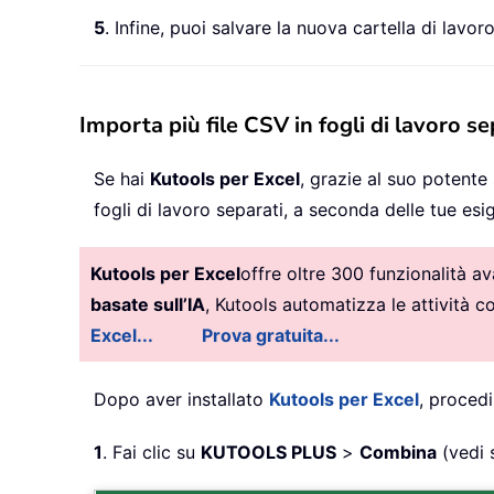
5
. Infine, puoi salvare la nuova cartella di lavo
Importa più file CSV in fogli di lavoro s
Se hai
Kutools per Excel
, grazie al suo potent
fogli di lavoro separati, a seconda delle tue esi
Kutools per Excel
offre oltre 300 funzionalità a
basate sull’IA
, Kutools automatizza le attività 
Excel...
Prova gratuita...
Dopo aver installato
Kutools per Excel
, proced
1
. Fai clic su
KUTOOLS PLUS
>
Combina
(vedi 