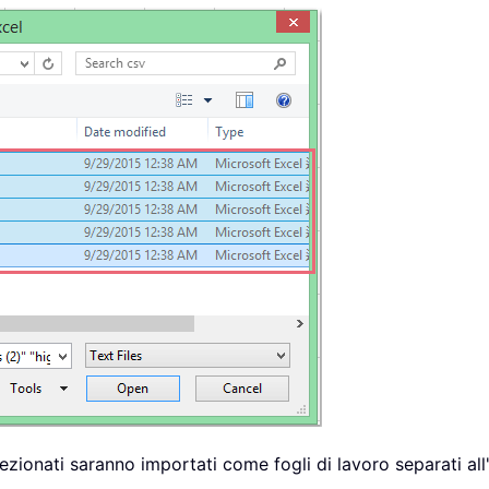
oOpen
)
.
Open
(
xFilesToOpen
(
I
)
)
,
 xWb
.
Sheets
(
xWb
.
Sheets
.
Count
)
=
 xScreen

Kutools for Excel"
elezionati saranno importati come fogli di lavoro separati all