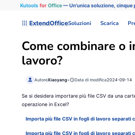
Kutools
for
Office
— Un'unica soluzione, cinque p
ExtendOffice
Soluzioni
Scarica
Pr
Come combinare o imp
lavoro?
Autore
Xiaoyang
•
Data di modifica
2024-09-14
Se si desidera importare più file CSV da una carte
operazione in Excel?
Importa più file CSV in fogli di lavoro separat
Importa più file CSV in fogli di lavoro separati