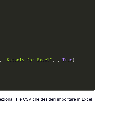
,
"Kutools for Excel"
,
,
True
)
leziona i file CSV che desideri importare in Excel