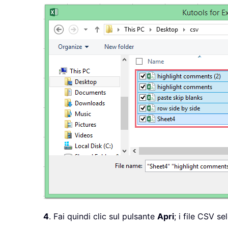
    xTempWb
.
Close 
False
Do
While
 I 
<
 UBound
(
xFilesT
        I 
=
 I 
+
1
Set
 xTempWb 
=
 Workbooks
        xTempWb
.
Sheets
(
1
)
.
Move 
Loop
ExitHandler
:
    Application
.
ScreenUpdating 
Set
 xWb 
=
Nothing
Set
 xTempWb 
=
Nothing
Exit
Sub
ErrHandler
:
    MsgBox Err
.
Description
,
,
"
Resume
End
Sub
4
. Fai quindi clic sul pulsante
Apri
; i file CSV s