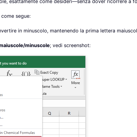
scole, esattamente come desideri—senza dover ricorrere a f
i come segue:
nvertire in minuscolo, mantenendo la prima lettera maiuscol
maiuscole/minuscole
; vedi screenshot: