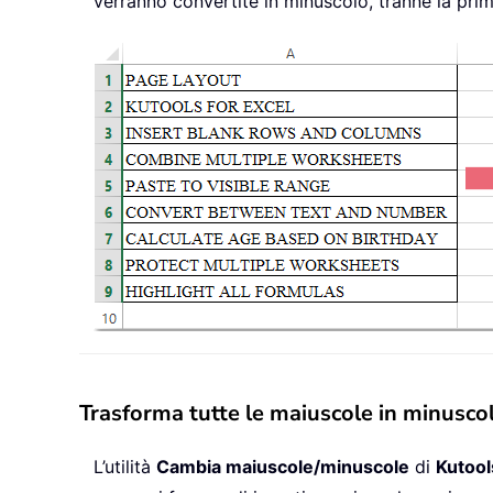
verranno convertite in minuscolo, tranne la prim
Trasforma tutte le maiuscole in minuscole
L’utilità
Cambia maiuscole/minuscole
di
Kutool