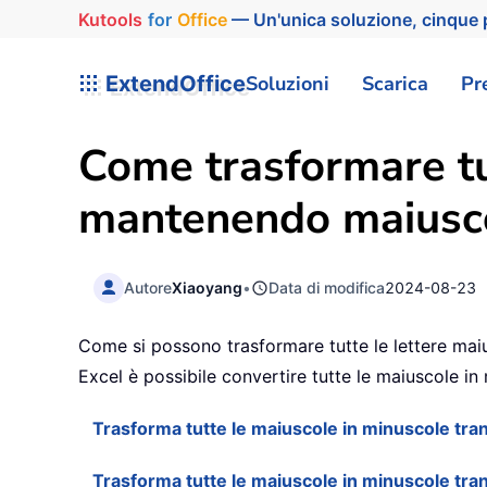
Kutools
for
Office
— Un'unica soluzione, cinque p
ExtendOffice
Soluzioni
Scarica
Pr
Come trasformare tut
mantenendo maiuscol
Autore
Xiaoyang
•
Data di modifica
2024-08-23
Come si possono trasformare tutte le lettere maiu
Excel è possibile convertire tutte le maiuscole in 
Trasforma tutte le maiuscole in minuscole tran
Trasforma tutte le maiuscole in minuscole tran