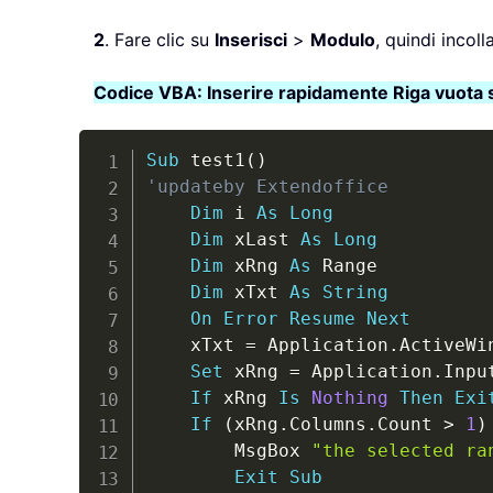
2
. Fare clic su
Inserisci
>
Modulo
, quindi incol
Codice VBA: Inserire rapidamente Riga vuota s
Sub
 test1
(
)
'updateby Extendoffice
Dim
 i 
As
Long
Dim
 xLast 
As
Long
Dim
 xRng 
As
 Range

Dim
 xTxt 
As
String
On
Error
Resume
Next
    xTxt 
=
 Application
.
ActiveWi
Set
 xRng 
=
 Application
.
Inpu
If
 xRng 
Is
Nothing
Then
Exi
If
(
xRng
.
Columns
.
Count 
>
1
)
        MsgBox 
"the selected ra
Exit
Sub