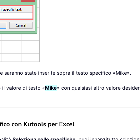
te saranno state inserite sopra il testo specifico «Mike».
 il valore di testo «
Mike
» con qualsiasi altro valore desider
fico con Kutools per Excel
nalità
Seleziona celle specifiche
, puoi innanzitutto seleziona