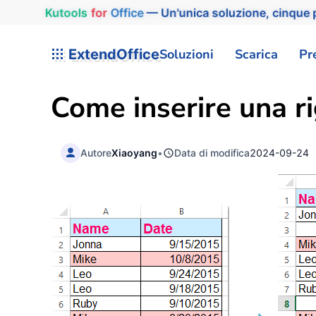
Kutools
for
Office
— Un'unica soluzione, cinque p
ExtendOffice
Soluzioni
Scarica
Pr
Come inserire una ri
Autore
Xiaoyang
•
Data di modifica
2024-09-24