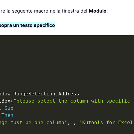
lare la seguente macro nella finestra del
Modulo
.
opra un testo specifico
ndow
.
RangeSelection
.
Address

tBox
(
"please select the column with specific 
t
Sub
Then
nge must be one column"
,
,
"Kutools for Excel