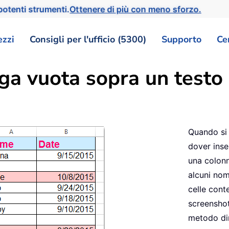
otenti strumenti.
Ottenere di più con meno sforzo.
ezzi
Consigli per l'ufficio (5300)
Supporto
Ce
ga vuota sopra un testo 
Quando si 
dover inse
una colon
alcuni nom
celle cont
screenshot
metodo dir