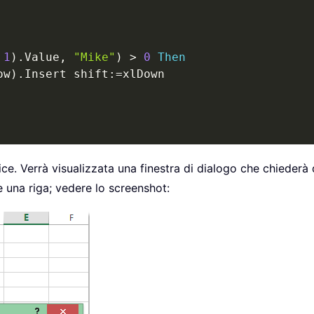
1
)
.
Value
,
"Mike"
)
>
0
Then
ow
)
.
Insert shift
:
=
xlDown

ce. Verrà visualizzata una finestra di dialogo che chiederà 
re una riga; vedere lo screenshot: