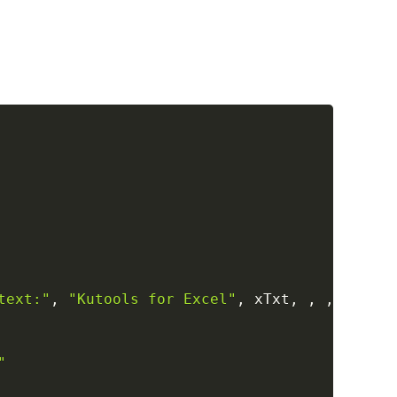
Copy
text:"
,
"Kutools for Excel"
,
 xTxt
,
,
,
,
,
8
)
"