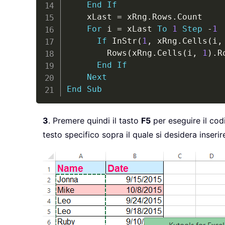
End
If
    xLast 
=
 xRng
.
Rows
.
Count

For
 i 
=
 xLast 
To
1
Step
-
1
If
 InStr
(
1
,
 xRng
.
Cells
(
i
,
        Rows
(
xRng
.
Cells
(
i
,
1
)
.
R
End
If
Next
End
Sub
3
. Premere quindi il tasto
F5
per eseguire il codi
testo specifico sopra il quale si desidera inseri