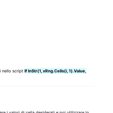
i nello script
If InStr(1, xRng.Cells(i, 1).Value,
re i valori di cella desiderati e poi utilizzare lo