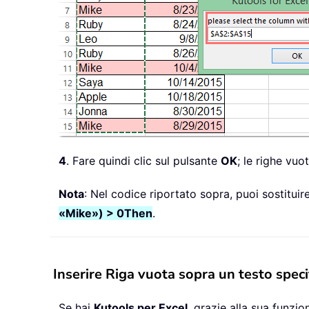
4
. Fare quindi clic sul pulsante
OK
; le righe vuo
Nota
: Nel codice riportato sopra, puoi sostituire
«Mike») > 0
Then
.
Inserire Riga vuota sopra un testo speci
Se hai
Kutools per Excel
, grazie alla sua funzio