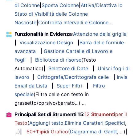
di Colonne
|
Sposta Colonne
|
Attiva/Disattiva lo
Stato di Visibilità delle Colonne
Nascoste
|
Confronta Intervalli e Colonne
...
Funzionalità in Evidenza
:
Attenzione della griglia
|
Visualizzazione Design
|
Barra delle formule
avanzata
|
Gestione Cartelle di Lavoro e
Fogli
|
Biblioteca di risorse
(Testo
Automatico)
|
Selettore di Date
|
Unisci fogli di
lavoro
|
Crittografa/Decrittografa celle
|
Invia
Email da Lista
|
Super Filtri
|
Filtro
speciale
(Filtra celle con testo in
grassetto/corsivo/barrato...) ...
Principali Set di Strumenti 15
:
12
Strumenti
per il
Testo
(
Aggiungi testo
,
Elimina Caratteri Specifici
,
...)
|
50+
Tipi
di Grafico
(
Diagramma di Gantt
, ...)
|