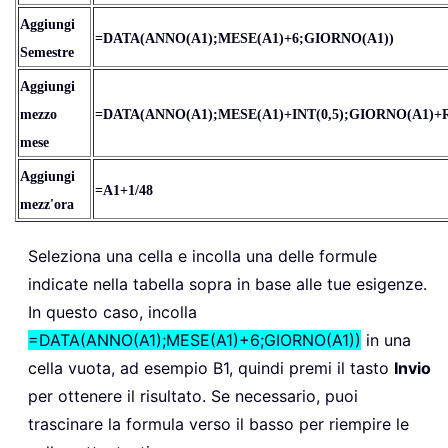
Aggiungi
=DATA(ANNO(A1);MESE(A1)+6;GIORNO(A1))
Semestre
Aggiungi
mezzo
=DATA(ANNO(A1);MESE(A1)+INT(0,5);GIORNO(A1)+RE
mese
Aggiungi
=A1+1/48
mezz'ora
Seleziona una cella e incolla una delle formule
indicate nella tabella sopra in base alle tue esigenze.
In questo caso, incolla
=DATA(ANNO(A1);MESE(A1)+6;GIORNO(A1))
in una
cella vuota, ad esempio B1, quindi premi il tasto
Invio
per ottenere il risultato. Se necessario, puoi
trascinare la formula verso il basso per riempire le