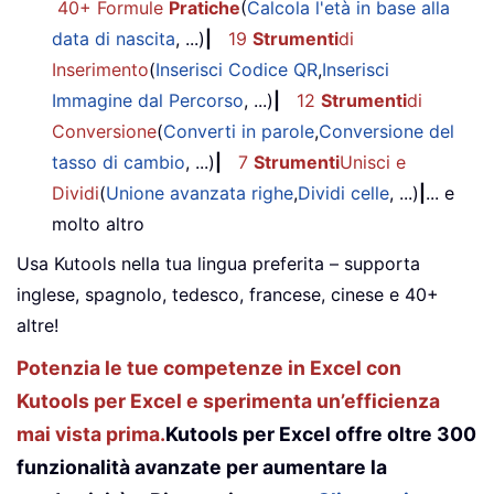
40+ Formule
Pratiche
(
Calcola l'età in base alla
data di nascita
, ...)
|
19
Strumenti
di
Inserimento
(
Inserisci Codice QR
,
Inserisci
Immagine dal Percorso
, ...)
|
12
Strumenti
di
Conversione
(
Converti in parole
,
Conversione del
tasso di cambio
, ...)
|
7
Strumenti
Unisci e
Dividi
(
Unione avanzata righe
,
Dividi celle
, ...)
|
... e
molto altro
Usa Kutools nella tua lingua preferita – supporta
inglese, spagnolo, tedesco, francese, cinese e 40+
altre!
Potenzia le tue competenze in Excel con
Kutools per Excel e sperimenta un’efficienza
mai vista prima.
Kutools per Excel offre oltre 300
funzionalità avanzate per aumentare la