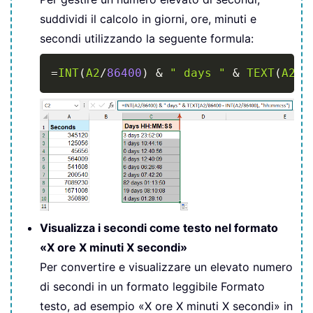
suddividi il calcolo in giorni, ore, minuti e
secondi utilizzando la seguente formula:
Copy
=
INT
(
A2
/
86400
)
&
" days "
&
TEXT
(
A2
/
8
Visualizza i secondi come testo nel formato
«X ore X minuti X secondi»
Per convertire e visualizzare un elevato numero
di secondi in un formato leggibile Formato
testo, ad esempio «X ore X minuti X secondi» in