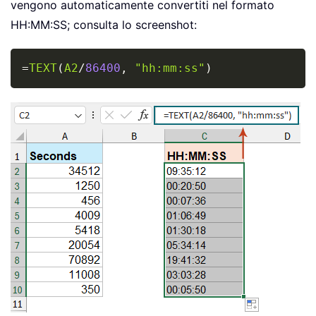
vengono automaticamente convertiti nel formato
HH:MM:SS; consulta lo screenshot:
Copy
=
TEXT
(
A2
/
86400
,
"hh:mm:ss"
)