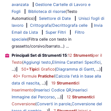
avanzata
|
Gestione Cartelle di Lavoro e
Fogli
|
Biblioteca di risorse
(Testo
Automatico)
|
Selettore di Date
|
Unisci fogli di
lavoro
|
Crittografa/Decrittografa celle
|
Invia
Email da Lista
|
Super Filtri
|
Filtro
speciale
(Filtra celle con testo in
grassetto/corsivo/barrato...) ...
Principali Set di Strumenti 15
:
12
Strumenti
per il
Testo
(
Aggiungi testo
,
Elimina Caratteri Specifici
,
...)
|
50+
Tipi
di Grafico
(
Diagramma di Gantt
, ...)
|
40+ Formule
Pratiche
(
Calcola l'età in base alla
data di nascita
, ...)
|
19
Strumenti
di
Inserimento
(
Inserisci Codice QR
,
Inserisci
Immagine dal Percorso
, ...)
|
12
Strumenti
di
Conversione
(
Converti in parole
,
Conversione del
tasso di cambio
, ...)
|
7
Strumenti
Unisci e