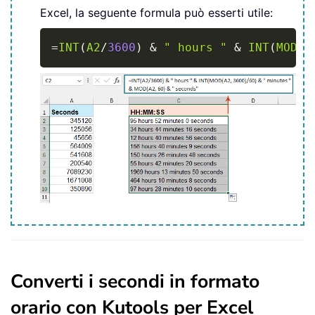
Excel, la seguente formula può esserti utile:
Copy
=
INT
(
A2
/
3600
)
&
" hours "
&
INT
(
MOD
(
A
Converti i secondi in formato
orario con Kutools per Excel