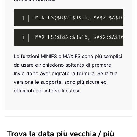
Copy
=MINIFS($B$2:$B$16, $A$2:$A$16, "O
Copy
=MAXIFS($B$2:$B$16, $A$2:$A$16, "O
Le funzioni MINIFS e MAXIFS sono più semplici
da usare e richiedono soltanto di premere
Invio dopo aver digitato la formula. Se la tua
versione le supporta, sono più sicure ed
efficienti per intervalli estesi.
Trova la data più vecchia / più