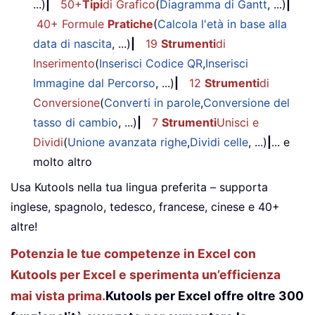
...)
|
50+
Tipi
di Grafico
(
Diagramma di Gantt
, ...)
|
40+ Formule
Pratiche
(
Calcola l'età in base alla
data di nascita
, ...)
|
19
Strumenti
di
Inserimento
(
Inserisci Codice QR
,
Inserisci
Immagine dal Percorso
, ...)
|
12
Strumenti
di
Conversione
(
Converti in parole
,
Conversione del
tasso di cambio
, ...)
|
7
Strumenti
Unisci e
Dividi
(
Unione avanzata righe
,
Dividi celle
, ...)
|
... e
molto altro
Usa Kutools nella tua lingua preferita – supporta
inglese, spagnolo, tedesco, francese, cinese e 40+
altre!
Potenzia le tue competenze in Excel con
Kutools per Excel e sperimenta un’efficienza
mai vista prima.
Kutools per Excel offre oltre 300