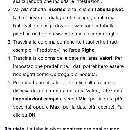
assicurandoti che includa le intestazioni.
Vai alla scheda
Inserisci
e fai clic su
Tabella pivot
.
Nella finestra di dialogo che si apre, conferma
l’intervallo e scegli dove posizionare la tabella
pivot: in un foglio esistente o in un nuovo foglio.
Trascina la colonna contenente i tuoi criteri (ad
esempio, «Prodotto») nell’area
Righe
.
Trascina la colonna delle date nell’area
Valori
. Per
impostazione predefinita, i dati potrebbero essere
riepilogati come
Conteggio
o
Somma
.
Per modificare il calcolo, fai clic sulla freccia a
discesa del campo data nell’area Valori, seleziona
Impostazioni campo
e scegli
Min
(per la data più
vecchia) oppure
Max
(per la data più recente). Fai
clic su
OK
.
Risultato
: La tabella pivot mostrerà ora ogni gruppo