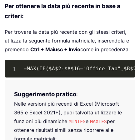
Per ottenere la data più recente in base a
criteri:
Per trovare la data più recente con gli stessi criteri,
utilizza la seguente formula matriciale, inserendola e
premendo
Ctrl + Maiusc + Invio
come in precedenza:
Copy
=MAX(IF($A$2:$A$16="Office Tab",$B$2:
Suggerimento pratico
:
Nelle versioni più recenti di Excel (Microsoft
365 e Excel 2021+), puoi talvolta utilizzare le
funzioni più dinamiche
e
per
MINIFS
MAXIFS
ottenere risultati simili senza ricorrere alle
formule matriciali: