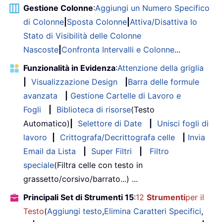
Gestione Colonne
:
Aggiungi un Numero Specifico
di Colonne
|
Sposta Colonne
|
Attiva/Disattiva lo
Stato di Visibilità delle Colonne
Nascoste
|
Confronta Intervalli e Colonne
...
Funzionalità in Evidenza
:
Attenzione della griglia
|
Visualizzazione Design
|
Barra delle formule
avanzata
|
Gestione Cartelle di Lavoro e
Fogli
|
Biblioteca di risorse
(Testo
Automatico)
|
Selettore di Date
|
Unisci fogli di
lavoro
|
Crittografa/Decrittografa celle
|
Invia
Email da Lista
|
Super Filtri
|
Filtro
speciale
(Filtra celle con testo in
grassetto/corsivo/barrato...) ...
Principali Set di Strumenti 15
:
12
Strumenti
per il
Testo
(
Aggiungi testo
,
Elimina Caratteri Specifici
,