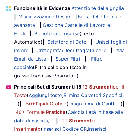
Funzionalità in Evidenza
:
Attenzione della griglia
|
Visualizzazione Design
|
Barra delle formule
avanzata
|
Gestione Cartelle di Lavoro e
Fogli
|
Biblioteca di risorse
(Testo
Automatico)
|
Selettore di Date
|
Unisci fogli di
lavoro
|
Crittografa/Decrittografa celle
|
Invia
Email da Lista
|
Super Filtri
|
Filtro
speciale
(Filtra celle con testo in
grassetto/corsivo/barrato...) ...
Principali Set di Strumenti 15
:
12
Strumenti
per il
Testo
(
Aggiungi testo
,
Elimina Caratteri Specifici
,
...)
|
50+
Tipi
di Grafico
(
Diagramma di Gantt
, ...)
|
40+ Formule
Pratiche
(
Calcola l'età in base alla
data di nascita
, ...)
|
19
Strumenti
di
Inserimento
(
Inserisci Codice QR
,
Inserisci