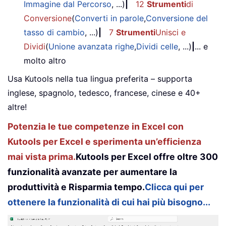
Immagine dal Percorso
, ...)
|
12
Strumenti
di
Conversione
(
Converti in parole
,
Conversione del
tasso di cambio
, ...)
|
7
Strumenti
Unisci e
Dividi
(
Unione avanzata righe
,
Dividi celle
, ...)
|
... e
molto altro
Usa Kutools nella tua lingua preferita – supporta
inglese, spagnolo, tedesco, francese, cinese e 40+
altre!
Potenzia le tue competenze in Excel con
Kutools per Excel e sperimenta un’efficienza
mai vista prima.
Kutools per Excel offre oltre 300
funzionalità avanzate per aumentare la
produttività e Risparmia tempo.
Clicca qui per
ottenere la funzionalità di cui hai più bisogno...