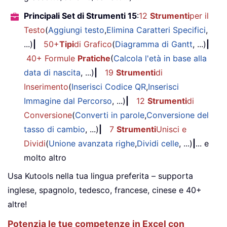
Principali Set di Strumenti 15
:
12
Strumenti
per il
Testo
(
Aggiungi testo
,
Elimina Caratteri Specifici
,
...)
|
50+
Tipi
di Grafico
(
Diagramma di Gantt
, ...)
|
40+ Formule
Pratiche
(
Calcola l'età in base alla
data di nascita
, ...)
|
19
Strumenti
di
Inserimento
(
Inserisci Codice QR
,
Inserisci
Immagine dal Percorso
, ...)
|
12
Strumenti
di
Conversione
(
Converti in parole
,
Conversione del
tasso di cambio
, ...)
|
7
Strumenti
Unisci e
Dividi
(
Unione avanzata righe
,
Dividi celle
, ...)
|
... e
molto altro
Usa Kutools nella tua lingua preferita – supporta
inglese, spagnolo, tedesco, francese, cinese e 40+
altre!
Potenzia le tue competenze in Excel con