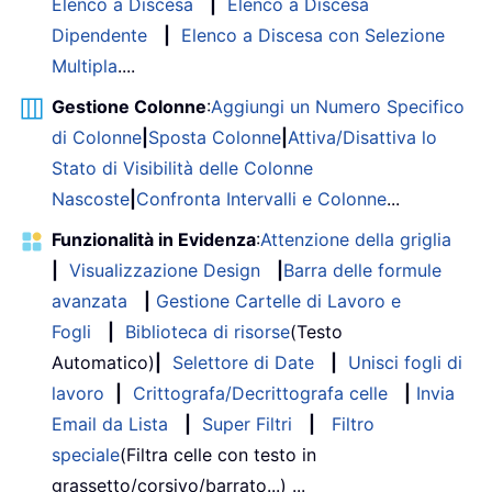
Elenco a Discesa
|
Elenco a Discesa
Dipendente
|
Elenco a Discesa con Selezione
Multipla
....
Gestione Colonne
:
Aggiungi un Numero Specifico
di Colonne
|
Sposta Colonne
|
Attiva/Disattiva lo
Stato di Visibilità delle Colonne
Nascoste
|
Confronta Intervalli e Colonne
...
Funzionalità in Evidenza
:
Attenzione della griglia
|
Visualizzazione Design
|
Barra delle formule
avanzata
|
Gestione Cartelle di Lavoro e
Fogli
|
Biblioteca di risorse
(Testo
Automatico)
|
Selettore di Date
|
Unisci fogli di
lavoro
|
Crittografa/Decrittografa celle
|
Invia
Email da Lista
|
Super Filtri
|
Filtro
speciale
(Filtra celle con testo in
grassetto/corsivo/barrato...) ...