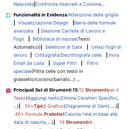
Nascoste
|
Confronta Intervalli e Colonne
...
Funzionalità in Evidenza
:
Attenzione della griglia
|
Visualizzazione Design
|
Barra delle formule
avanzata
|
Gestione Cartelle di Lavoro e
Fogli
|
Biblioteca di risorse
(Testo
Automatico)
|
Selettore di Date
|
Unisci fogli di
lavoro
|
Crittografa/Decrittografa celle
|
Invia
Email da Lista
|
Super Filtri
|
Filtro
speciale
(Filtra celle con testo in
grassetto/corsivo/barrato...) ...
Principali Set di Strumenti 15
:
12
Strumenti
per il
Testo
(
Aggiungi testo
,
Elimina Caratteri Specifici
,
...)
|
50+
Tipi
di Grafico
(
Diagramma di Gantt
, ...)
|
40+ Formule
Pratiche
(
Calcola l'età in base alla
data di nascita
, ...)
|
19
Strumenti
di