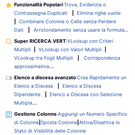
Funzionalità Popolari
:
Trova, Evidenzia o
Contrassegna Duplicati
|
Elimina righe vuote
|
Combinare Colonne o Celle senza Perdere
Dati
|
Arrotondamento senza usare la formula
...
Super RICERCA.VERT
:
VLookup con Criteri
Multipli
|
VLookup con Valori Multipli
|
VLookup tra Fogli Multipli
|
Corrispondenza
approssimativa
....
Elenco a discesa avanzato
:
Crea Rapidamente un
Elenco a Discesa
|
Elenco a Discesa
Dipendente
|
Elenco a Discesa con Selezione
Multipla
....
Gestione Colonne
:
Aggiungi un Numero Specifico
di Colonne
|
Sposta Colonne
|
Attiva/Disattiva lo
Stato di Visibilità delle Colonne