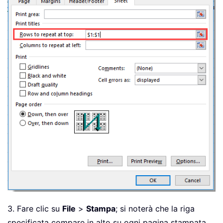
3. Fare clic su
File
>
Stampa
; si noterà che la riga
specificata compare in alto su ogni pagina stampata.