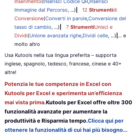
Inserimento
(
Inserisci Codice QR
,
Inserisci
Immagine dal Percorso
, ...)
|
12
Strumenti
di
Conversione
(
Converti in parole
,
Conversione del
tasso di cambio
, ...)
|
7
Strumenti
Unisci e
Dividi
(
Unione avanzata righe
,
Dividi celle
, ...)
|
... e
molto altro
Usa Kutools nella tua lingua preferita – supporta
inglese, spagnolo, tedesco, francese, cinese e 40+
altre!
Potenzia le tue competenze in Excel con
Kutools per Excel e sperimenta un’efficienza
mai vista prima.
Kutools per Excel offre oltre 300
funzionalità avanzate per aumentare la
produttività e Risparmia tempo.
Clicca qui per
ottenere la funzionalità di cui hai più bisogno...