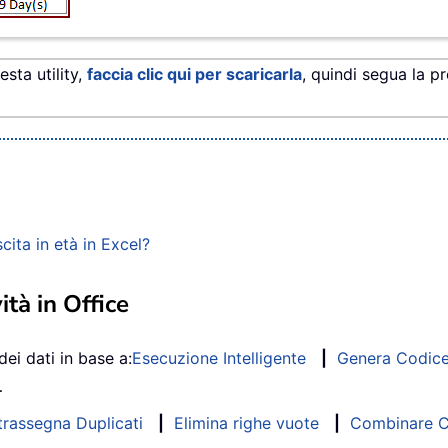
sta utility,
faccia clic qui per scaricarla
, quindi segua la p
ita in età in Excel?
ità in Office
dei dati in base a:
Esecuzione Intelligente
|
Genera Codic
…
trassegna Duplicati
|
Elimina righe vuote
|
Combinare Co