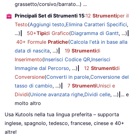
grassetto/corsivo/barrato...) ...
Principali Set di Strumenti 15
:
12
Strumenti
per il
Testo
(
Aggiungi testo
,
Elimina Caratteri Specifici
,
...)
|
50+
Tipi
di Grafico
(
Diagramma di Gantt
, ...)
|
40+ Formule
Pratiche
(
Calcola l'età in base alla
data di nascita
, ...)
|
19
Strumenti
di
Inserimento
(
Inserisci Codice QR
,
Inserisci
Immagine dal Percorso
, ...)
|
12
Strumenti
di
Conversione
(
Converti in parole
,
Conversione del
tasso di cambio
, ...)
|
7
Strumenti
Unisci e
Dividi
(
Unione avanzata righe
,
Dividi celle
, ...)
|
... e
molto altro
Usa Kutools nella tua lingua preferita – supporta
inglese, spagnolo, tedesco, francese, cinese e 40+
altre!