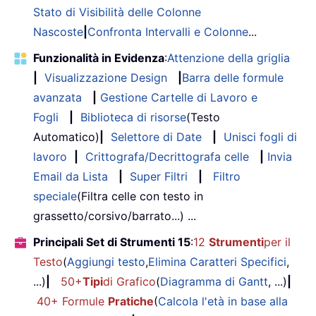
Stato di Visibilità delle Colonne
Nascoste
|
Confronta Intervalli e Colonne
...
Funzionalità in Evidenza
:
Attenzione della griglia
|
Visualizzazione Design
|
Barra delle formule
avanzata
|
Gestione Cartelle di Lavoro e
Fogli
|
Biblioteca di risorse
(Testo
Automatico)
|
Selettore di Date
|
Unisci fogli di
lavoro
|
Crittografa/Decrittografa celle
|
Invia
Email da Lista
|
Super Filtri
|
Filtro
speciale
(Filtra celle con testo in
grassetto/corsivo/barrato...) ...
Principali Set di Strumenti 15
:
12
Strumenti
per il
Testo
(
Aggiungi testo
,
Elimina Caratteri Specifici
,
...)
|
50+
Tipi
di Grafico
(
Diagramma di Gantt
, ...)
|
40+ Formule
Pratiche
(
Calcola l'età in base alla