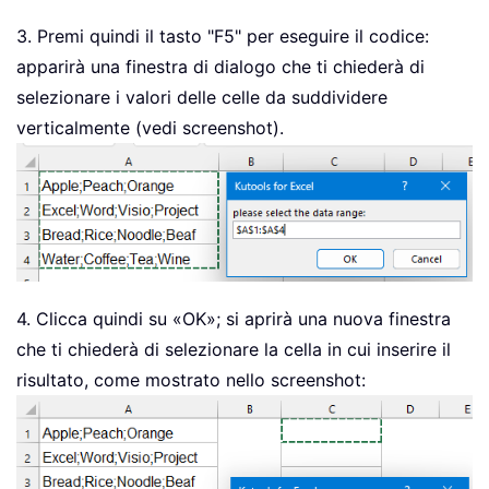
Else
            xStr 
=
 xStr 
&
";"
&
 xCell
3. Premi quindi il tasto "F5" per eseguire il codice:
End
If
apparirà una finestra di dialogo che ti chiederà di
Next
selezionare i valori delle celle da suddividere
    xOutArr 
=
 VBA
.
Split
(
xStr
,
";"
)
verticalmente (vedi screenshot).
    xOutRg
.
Range
(
"A1"
)
.
Resize
(
UBound
(
End
Sub
4. Clicca quindi su «OK»; si aprirà una nuova finestra
che ti chiederà di selezionare la cella in cui inserire il
risultato, come mostrato nello screenshot: