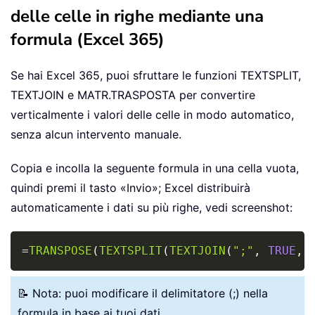
delle celle in righe mediante una
formula (Excel 365)
Se hai Excel 365, puoi sfruttare le funzioni TEXTSPLIT,
TEXTJOIN e MATR.TRASPOSTA per convertire
verticalmente i valori delle celle in modo automatico,
senza alcun intervento manuale.
Copia e incolla la seguente formula in una cella vuota,
quindi premi il tasto «Invio»; Excel distribuirà
automaticamente i dati su più righe, vedi screenshot:
Copy
=
TRANSPOSE
(
TEXTSPLIT
(
TEXTJOIN
(
";"
,
TRUE
,
📝 Nota: puoi modificare il delimitatore (;) nella
formula in base ai tuoi dati.