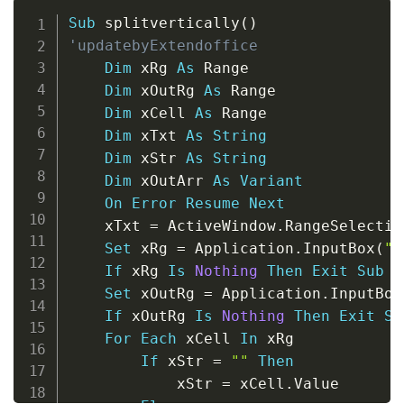
Copy
Sub
 splitvertically
(
)
'updatebyExtendoffice
Dim
 xRg 
As
 Range

Dim
 xOutRg 
As
 Range

Dim
 xCell 
As
 Range

Dim
 xTxt 
As
String
Dim
 xStr 
As
String
Dim
 xOutArr 
As
Variant
On
Error
Resume
Next
    xTxt 
=
 ActiveWindow
.
RangeSelectio
Set
 xRg 
=
 Application
.
InputBox
(
"p
If
 xRg 
Is
Nothing
Then
Exit
Sub
Set
 xOutRg 
=
 Application
.
InputBox
If
 xOutRg 
Is
Nothing
Then
Exit
Su
For
Each
 xCell 
In
 xRg

If
 xStr 
=
""
Then
            xStr 
=
 xCell
.
Value
