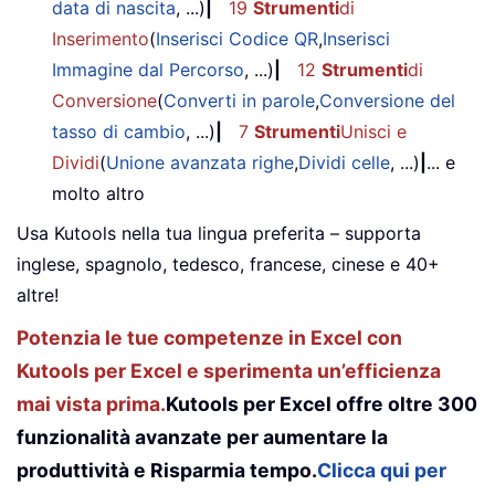
data di nascita
, ...)
|
19
Strumenti
di
Inserimento
(
Inserisci Codice QR
,
Inserisci
Immagine dal Percorso
, ...)
|
12
Strumenti
di
Conversione
(
Converti in parole
,
Conversione del
tasso di cambio
, ...)
|
7
Strumenti
Unisci e
Dividi
(
Unione avanzata righe
,
Dividi celle
, ...)
|
... e
molto altro
Usa Kutools nella tua lingua preferita – supporta
inglese, spagnolo, tedesco, francese, cinese e 40+
altre!
Potenzia le tue competenze in Excel con
Kutools per Excel e sperimenta un’efficienza
mai vista prima.
Kutools per Excel offre oltre 300
funzionalità avanzate per aumentare la
produttività e Risparmia tempo.
Clicca qui per