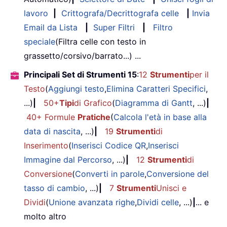
lavoro
|
Crittografa/Decrittografa celle
|
Invia
Email da Lista
|
Super Filtri
|
Filtro
speciale
(Filtra celle con testo in
grassetto/corsivo/barrato...) ...
Principali Set di Strumenti 15
:
12
Strumenti
per il
Testo
(
Aggiungi testo
,
Elimina Caratteri Specifici
,
...)
|
50+
Tipi
di Grafico
(
Diagramma di Gantt
, ...)
|
40+ Formule
Pratiche
(
Calcola l'età in base alla
data di nascita
, ...)
|
19
Strumenti
di
Inserimento
(
Inserisci Codice QR
,
Inserisci
Immagine dal Percorso
, ...)
|
12
Strumenti
di
Conversione
(
Converti in parole
,
Conversione del
tasso di cambio
, ...)
|
7
Strumenti
Unisci e
Dividi
(
Unione avanzata righe
,
Dividi celle
, ...)
|
... e
molto altro