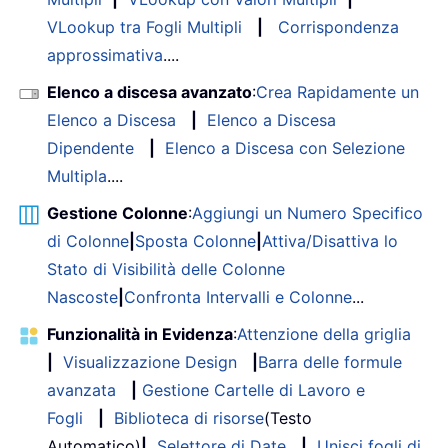
VLookup tra Fogli Multipli
|
Corrispondenza
approssimativa
....
Elenco a discesa avanzato
:
Crea Rapidamente un
Elenco a Discesa
|
Elenco a Discesa
Dipendente
|
Elenco a Discesa con Selezione
Multipla
....
Gestione Colonne
:
Aggiungi un Numero Specifico
di Colonne
|
Sposta Colonne
|
Attiva/Disattiva lo
Stato di Visibilità delle Colonne
Nascoste
|
Confronta Intervalli e Colonne
...
Funzionalità in Evidenza
:
Attenzione della griglia
|
Visualizzazione Design
|
Barra delle formule
avanzata
|
Gestione Cartelle di Lavoro e
Fogli
|
Biblioteca di risorse
(Testo
Automatico)
|
Selettore di Date
|
Unisci fogli di