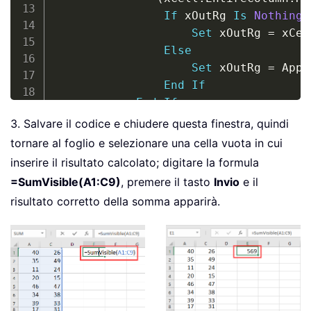
If
 xOutRg 
Is
Nothing
Set
 xOutRg 
=
 xCell
Else
Set
 xOutRg 
=
 Appl
End
If
End
If
Next
3. Salvare il codice e chiudere questa finestra, quindi
End
If
tornare al foglio e selezionare una cella vuota in cui
If
Not
 xOutRg 
Is
Nothing
Then
inserire il risultato calcolato; digitare la formula
        SumVisible 
=
 Application
.
Eval
=SumVisible(A1:C9)
, premere il tasto
Invio
e il
Else
risultato corretto della somma apparirà.
        SumVisible 
=
0
End
If
End
Function