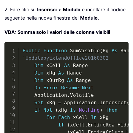
2. Fare clic su
Inserisci
>
Modulo
e incollare il codice
seguente nella nuova finestra del
Modulo
.
VBA: Somma solo i valori delle colonne visibili
Copy
Public
Function
 SumVisible
(
Rg 
As
 Rang
'UpdatebyExtendOffice20160302
Dim
 xCell 
As
 Range

Dim
 xRg 
As
 Range

Dim
 xOutRg 
As
 Range

On
Error
Resume
Next
    Application
.
Volatile

Set
 xRg 
=
 Application
.
Intersect
(
R
If
Not
(
xRg 
Is
Nothing
)
Then
For
Each
 xCell 
In
 xRg

If
(
xCell
.
EntireRow
.
Hidde
(
xCell
.
EntireColumn
.
Hi