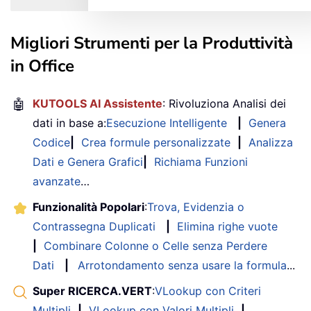
Migliori Strumenti per la Produttività
in Office
🤖
KUTOOLS AI Assistente
: Rivoluziona Analisi dei
dati in base a:
Esecuzione Intelligente
|
Genera
Codice
|
Crea formule personalizzate
|
Analizza
Dati e Genera Grafici
|
Richiama Funzioni
avanzate
…
Funzionalità Popolari
:
Trova, Evidenzia o
Contrassegna Duplicati
|
Elimina righe vuote
|
Combinare Colonne o Celle senza Perdere
Dati
|
Arrotondamento senza usare la formula
...
Super RICERCA.VERT
:
VLookup con Criteri
Multipli
|
VLookup con Valori Multipli
|