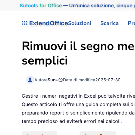
Kutools
for
Office
— Un'unica soluzione, cinque p
ExtendOffice
Soluzioni
Scarica
Pr
Rimuovi il segno men
semplici
Autore
Sun
•
Data di modifica
2025-07-30
Gestire i numeri negativi in Excel può talvolta ri
Questo articolo ti offre una guida completa sui di
preparando report o semplicemente ripulendo datas
tempo prezioso ed eviterà errori nei calcoli.