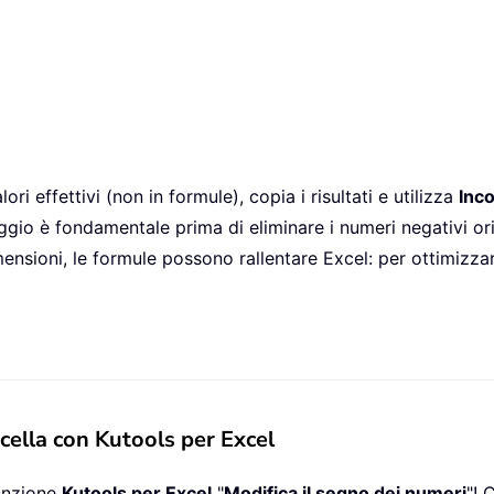
lori effettivi (non in formule), copia i risultati e utilizza
Inco
ggio è fondamentale prima di eliminare i numeri negativi ori
sioni, le formule possono rallentare Excel: per ottimizzare l
cella con Kutools per Excel
funzione
Kutools per Excel
"
Modifica il segno dei numeri
"! 