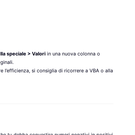
lla speciale > Valori
in una nuova colonna o
ginali.
’efficienza, si consiglia di ricorrere a VBA o alla
Che tu debba convertire numeri negativi in positivi