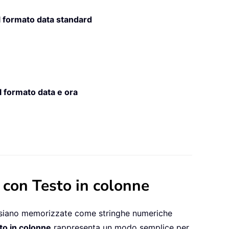
 formato data standard
 formato data e ora
 con Testo in colonne
ate siano memorizzate come stringhe numeriche
to in colonne
rappresenta un modo semplice per