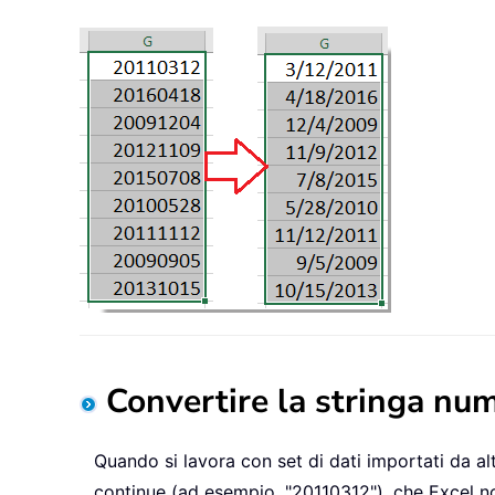
Convertire la stringa nu
Quando si lavora con set di dati importati da a
continue (ad esempio, "20110312"), che Excel 