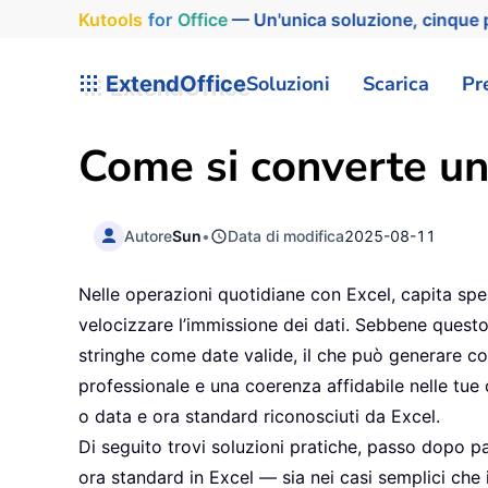
Kutools
for
Office
— Un'unica soluzione, cinque p
ExtendOffice
Soluzioni
Scarica
Pr
Come si converte una
Autore
Sun
•
Data di modifica
2025-08-11
Nelle operazioni quotidiane con Excel, capita sp
velocizzare l’immissione dei dati. Sebbene questo 
stringhe come date valide, il che può generare conf
professionale e una coerenza affidabile nelle tue
o data e ora standard riconosciuti da Excel.
Di seguito trovi soluzioni pratiche, passo dopo p
ora standard in Excel — sia nei casi semplici che 