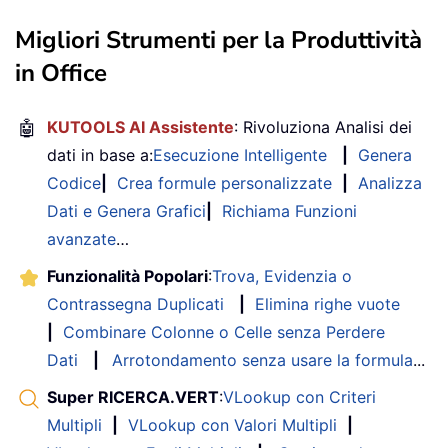
Migliori Strumenti per la Produttività
in Office
🤖
KUTOOLS AI Assistente
: Rivoluziona Analisi dei
dati in base a:
Esecuzione Intelligente
|
Genera
Codice
|
Crea formule personalizzate
|
Analizza
Dati e Genera Grafici
|
Richiama Funzioni
avanzate
…
Funzionalità Popolari
:
Trova, Evidenzia o
Contrassegna Duplicati
|
Elimina righe vuote
|
Combinare Colonne o Celle senza Perdere
Dati
|
Arrotondamento senza usare la formula
...
Super RICERCA.VERT
:
VLookup con Criteri
Multipli
|
VLookup con Valori Multipli
|