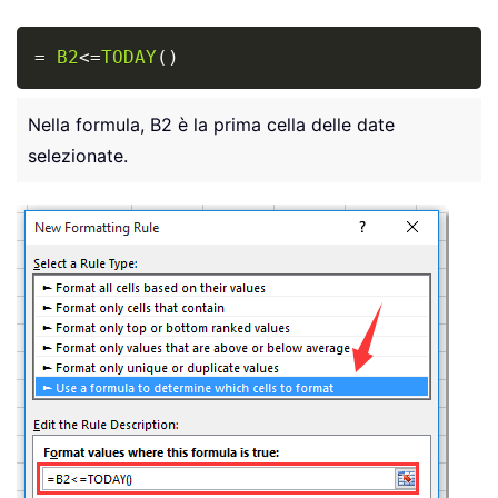
Copy
=
B2
<=
TODAY
(
)
Nella formula, B2 è la prima cella delle date
selezionate.