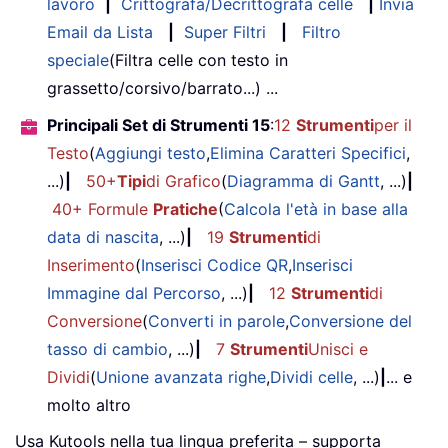
lavoro
|
Crittografa/Decrittografa celle
|
Invia
Email da Lista
|
Super Filtri
|
Filtro
speciale
(Filtra celle con testo in
grassetto/corsivo/barrato...) ...
Principali Set di Strumenti 15
:
12
Strumenti
per il
Testo
(
Aggiungi testo
,
Elimina Caratteri Specifici
,
...)
|
50+
Tipi
di Grafico
(
Diagramma di Gantt
, ...)
|
40+ Formule
Pratiche
(
Calcola l'età in base alla
data di nascita
, ...)
|
19
Strumenti
di
Inserimento
(
Inserisci Codice QR
,
Inserisci
Immagine dal Percorso
, ...)
|
12
Strumenti
di
Conversione
(
Converti in parole
,
Conversione del
tasso di cambio
, ...)
|
7
Strumenti
Unisci e
Dividi
(
Unione avanzata righe
,
Dividi celle
, ...)
|
... e
molto altro
Usa Kutools nella tua lingua preferita – supporta