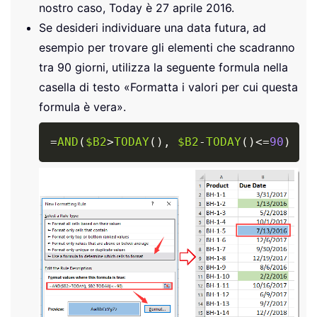
nostro caso, Today è
27 aprile 2016
.
Se desideri individuare una data futura, ad
esempio per trovare gli elementi che scadranno
tra 90 giorni, utilizza la seguente formula nella
casella di testo «Formatta i valori per cui questa
formula è vera».
Copy
=
AND
(
$B2
>
TODAY
(
)
,
$B2
-
TODAY
(
)
<=
90
)