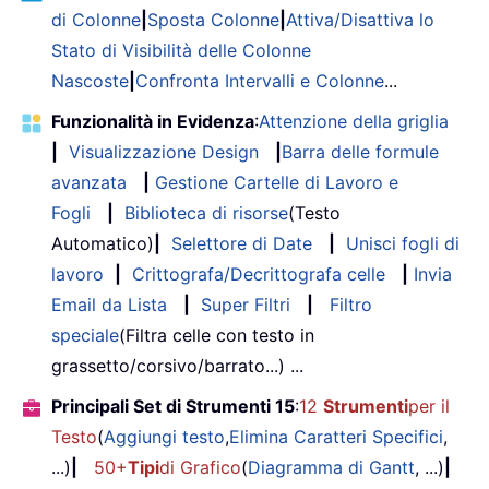
di Colonne
|
Sposta Colonne
|
Attiva/Disattiva lo
Stato di Visibilità delle Colonne
Nascoste
|
Confronta Intervalli e Colonne
...
Funzionalità in Evidenza
:
Attenzione della griglia
|
Visualizzazione Design
|
Barra delle formule
avanzata
|
Gestione Cartelle di Lavoro e
Fogli
|
Biblioteca di risorse
(Testo
Automatico)
|
Selettore di Date
|
Unisci fogli di
lavoro
|
Crittografa/Decrittografa celle
|
Invia
Email da Lista
|
Super Filtri
|
Filtro
speciale
(Filtra celle con testo in
grassetto/corsivo/barrato...) ...
Principali Set di Strumenti 15
:
12
Strumenti
per il
Testo
(
Aggiungi testo
,
Elimina Caratteri Specifici
,
...)
|
50+
Tipi
di Grafico
(
Diagramma di Gantt
, ...)
|