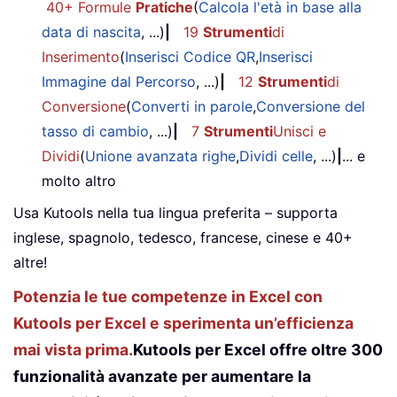
40+ Formule
Pratiche
(
Calcola l'età in base alla
data di nascita
, ...)
|
19
Strumenti
di
Inserimento
(
Inserisci Codice QR
,
Inserisci
Immagine dal Percorso
, ...)
|
12
Strumenti
di
Conversione
(
Converti in parole
,
Conversione del
tasso di cambio
, ...)
|
7
Strumenti
Unisci e
Dividi
(
Unione avanzata righe
,
Dividi celle
, ...)
|
... e
molto altro
Usa Kutools nella tua lingua preferita – supporta
inglese, spagnolo, tedesco, francese, cinese e 40+
altre!
Potenzia le tue competenze in Excel con
Kutools per Excel e sperimenta un’efficienza
mai vista prima.
Kutools per Excel offre oltre 300
funzionalità avanzate per aumentare la