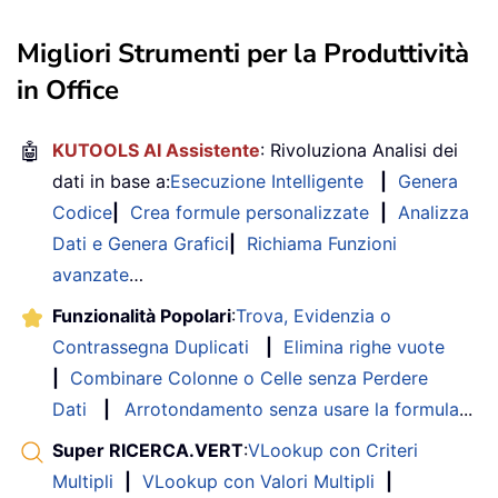
Migliori Strumenti per la Produttività
in Office
🤖
KUTOOLS AI Assistente
: Rivoluziona Analisi dei
dati in base a:
Esecuzione Intelligente
|
Genera
Codice
|
Crea formule personalizzate
|
Analizza
Dati e Genera Grafici
|
Richiama Funzioni
avanzate
…
Funzionalità Popolari
:
Trova, Evidenzia o
Contrassegna Duplicati
|
Elimina righe vuote
|
Combinare Colonne o Celle senza Perdere
Dati
|
Arrotondamento senza usare la formula
...
Super RICERCA.VERT
:
VLookup con Criteri
Multipli
|
VLookup con Valori Multipli
|