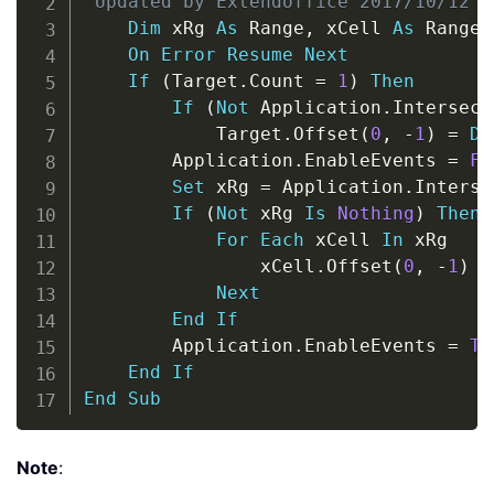
'Updated by Extendoffice 2017/10/12
Dim
 xRg 
As
 Range
,
 xCell 
As
 Range

On
Error
Resume
Next
If
(
Target
.
Count 
=
1
)
Then
If
(
Not
 Application
.
Intersect
            Target
.
Offset
(
0
,
-
1
)
=
Da
        Application
.
EnableEvents 
=
Fa
Set
 xRg 
=
 Application
.
Interse
If
(
Not
 xRg 
Is
Nothing
)
Then
For
Each
 xCell 
In
 xRg

                xCell
.
Offset
(
0
,
-
1
)
=
Next
End
If
        Application
.
EnableEvents 
=
Tr
End
If
End
Sub
Note
: