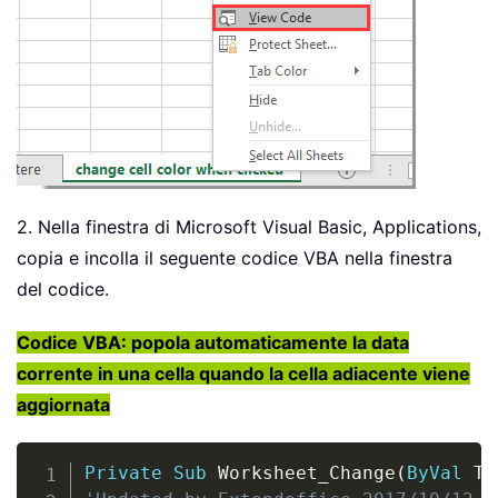
2. Nella finestra di Microsoft Visual Basic, Applications,
copia e incolla il seguente codice VBA nella finestra
del codice.
Codice VBA: popola automaticamente la data
corrente in una cella quando la cella adiacente viene
aggiornata
Copy
Private
Sub
 Worksheet_Change
(
ByVal
 Ta