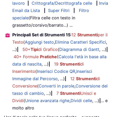
lavoro
|
Crittografa/Decrittografa celle
|
Invia
Email da Lista
|
Super Filtri
|
Filtro
speciale
(Filtra celle con testo in
grassetto/corsivo/barrato...) ...
Principali Set di Strumenti 15
:
12
Strumenti
per il
Testo
(
Aggiungi testo
,
Elimina Caratteri Specifici
,
...)
|
50+
Tipi
di Grafico
(
Diagramma di Gantt
, ...)
|
40+ Formule
Pratiche
(
Calcola l'età in base alla
data di nascita
, ...)
|
19
Strumenti
di
Inserimento
(
Inserisci Codice QR
,
Inserisci
Immagine dal Percorso
, ...)
|
12
Strumenti
di
Conversione
(
Converti in parole
,
Conversione del
tasso di cambio
, ...)
|
7
Strumenti
Unisci e
Dividi
(
Unione avanzata righe
,
Dividi celle
, ...)
|
... e
molto altro