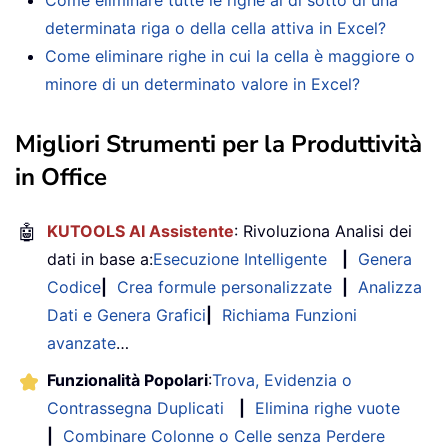
Come eliminare tutte le righe al di sotto di una
determinata riga o della cella attiva in Excel?
Come eliminare righe in cui la cella è maggiore o
minore di un determinato valore in Excel?
Migliori Strumenti per la Produttività
in Office
🤖
KUTOOLS AI Assistente
: Rivoluziona Analisi dei
dati in base a:
Esecuzione Intelligente
|
Genera
Codice
|
Crea formule personalizzate
|
Analizza
Dati e Genera Grafici
|
Richiama Funzioni
avanzate
…
Funzionalità Popolari
:
Trova, Evidenzia o
Contrassegna Duplicati
|
Elimina righe vuote
|
Combinare Colonne o Celle senza Perdere