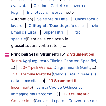
avanzata
|
Gestione Cartelle di Lavoro e
Fogli
|
Biblioteca di risorse
(Testo
Automatico)
|
Selettore di Date
|
Unisci fogli di
lavoro
|
Crittografa/Decrittografa celle
|
Invia
Email da Lista
|
Super Filtri
|
Filtro
speciale
(Filtra celle con testo in
grassetto/corsivo/barrato...) ...
Principali Set di Strumenti 15
:
12
Strumenti
per il
Testo
(
Aggiungi testo
,
Elimina Caratteri Specifici
,
...)
|
50+
Tipi
di Grafico
(
Diagramma di Gantt
, ...)
|
40+ Formule
Pratiche
(
Calcola l'età in base alla
data di nascita
, ...)
|
19
Strumenti
di
Inserimento
(
Inserisci Codice QR
,
Inserisci
Immagine dal Percorso
, ...)
|
12
Strumenti
di
Conversione
(
Converti in parole
,
Conversione del