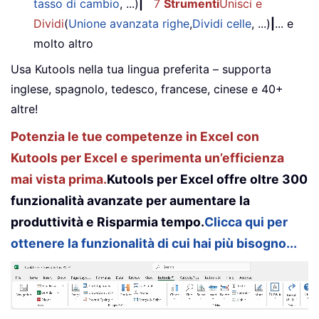
tasso di cambio
, ...)
|
7
Strumenti
Unisci e
Dividi
(
Unione avanzata righe
,
Dividi celle
, ...)
|
... e
molto altro
Usa Kutools nella tua lingua preferita – supporta
inglese, spagnolo, tedesco, francese, cinese e 40+
altre!
Potenzia le tue competenze in Excel con
Kutools per Excel e sperimenta un’efficienza
mai vista prima.
Kutools per Excel offre oltre 300
funzionalità avanzate per aumentare la
produttività e Risparmia tempo.
Clicca qui per
ottenere la funzionalità di cui hai più bisogno...