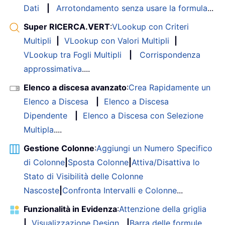
Dati
|
Arrotondamento senza usare la formula
...
Super RICERCA.VERT
:
VLookup con Criteri
Multipli
|
VLookup con Valori Multipli
|
VLookup tra Fogli Multipli
|
Corrispondenza
approssimativa
....
Elenco a discesa avanzato
:
Crea Rapidamente un
Elenco a Discesa
|
Elenco a Discesa
Dipendente
|
Elenco a Discesa con Selezione
Multipla
....
Gestione Colonne
:
Aggiungi un Numero Specifico
di Colonne
|
Sposta Colonne
|
Attiva/Disattiva lo
Stato di Visibilità delle Colonne
Nascoste
|
Confronta Intervalli e Colonne
...
Funzionalità in Evidenza
:
Attenzione della griglia
|
Visualizzazione Design
|
Barra delle formule