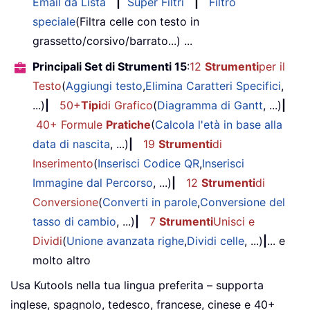
Email da Lista
|
Super Filtri
|
Filtro
speciale
(Filtra celle con testo in
grassetto/corsivo/barrato...) ...
Principali Set di Strumenti 15
:
12
Strumenti
per il
Testo
(
Aggiungi testo
,
Elimina Caratteri Specifici
,
...)
|
50+
Tipi
di Grafico
(
Diagramma di Gantt
, ...)
|
40+ Formule
Pratiche
(
Calcola l'età in base alla
data di nascita
, ...)
|
19
Strumenti
di
Inserimento
(
Inserisci Codice QR
,
Inserisci
Immagine dal Percorso
, ...)
|
12
Strumenti
di
Conversione
(
Converti in parole
,
Conversione del
tasso di cambio
, ...)
|
7
Strumenti
Unisci e
Dividi
(
Unione avanzata righe
,
Dividi celle
, ...)
|
... e
molto altro
Usa Kutools nella tua lingua preferita – supporta
inglese, spagnolo, tedesco, francese, cinese e 40+