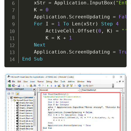
    xStr 
=
 Application
.
InputBox
(
"Ente
    K 
=
0
    Application
.
ScreenUpdating 
=
Fals
For
 I 
=
1
To
 Len
(
xStr
)
Step
4
        ActiveCell
.
Offset
(
0
,
 K
)
=
"'"
        K 
=
 K 
+
1
Next
    Application
.
ScreenUpdating 
=
True
End
Sub