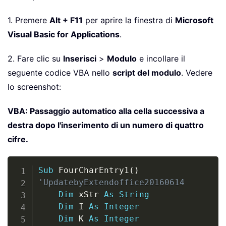
1. Premere
Alt + F11
per aprire la finestra di
Microsoft
Visual Basic for Applications
.
2. Fare clic su
Inserisci
>
Modulo
e incollare il
seguente codice VBA nello
script del modulo
. Vedere
lo screenshot:
VBA: Passaggio automatico alla cella successiva a
destra dopo l'inserimento di un numero di quattro
cifre.
Copy
Sub
 FourCharEntry1
(
)
'UpdatebyExtendoffice20160614
Dim
 xStr 
As
String
Dim
 I 
As
Integer
Dim
 K 
As
Integer