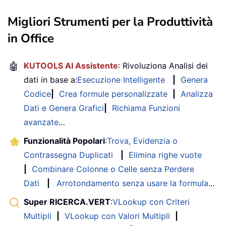
Migliori Strumenti per la Produttività
in Office
🤖
KUTOOLS AI Assistente
: Rivoluziona Analisi dei
dati in base a:
Esecuzione Intelligente
|
Genera
Codice
|
Crea formule personalizzate
|
Analizza
Dati e Genera Grafici
|
Richiama Funzioni
avanzate
…
Funzionalità Popolari
:
Trova, Evidenzia o
Contrassegna Duplicati
|
Elimina righe vuote
|
Combinare Colonne o Celle senza Perdere
Dati
|
Arrotondamento senza usare la formula
...
Super RICERCA.VERT
:
VLookup con Criteri
Multipli
|
VLookup con Valori Multipli
|