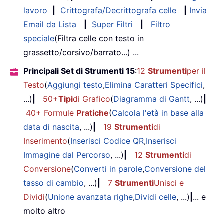
lavoro
|
Crittografa/Decrittografa celle
|
Invia
Email da Lista
|
Super Filtri
|
Filtro
speciale
(Filtra celle con testo in
grassetto/corsivo/barrato...) ...
Principali Set di Strumenti 15
:
12
Strumenti
per il
Testo
(
Aggiungi testo
,
Elimina Caratteri Specifici
,
...)
|
50+
Tipi
di Grafico
(
Diagramma di Gantt
, ...)
|
40+ Formule
Pratiche
(
Calcola l'età in base alla
data di nascita
, ...)
|
19
Strumenti
di
Inserimento
(
Inserisci Codice QR
,
Inserisci
Immagine dal Percorso
, ...)
|
12
Strumenti
di
Conversione
(
Converti in parole
,
Conversione del
tasso di cambio
, ...)
|
7
Strumenti
Unisci e
Dividi
(
Unione avanzata righe
,
Dividi celle
, ...)
|
... e
molto altro