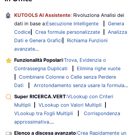
🤖
KUTOOLS AI Assistente
: Rivoluziona Analisi dei
dati in base a:
Esecuzione Intelligente
|
Genera
Codice
|
Crea formule personalizzate
|
Analizza
Dati e Genera Grafici
|
Richiama Funzioni
avanzate
…
Funzionalità Popolari
:
Trova, Evidenzia o
Contrassegna Duplicati
|
Elimina righe vuote
|
Combinare Colonne o Celle senza Perdere
Dati
|
Arrotondamento senza usare la formula
...
Super RICERCA.VERT
:
VLookup con Criteri
Multipli
|
VLookup con Valori Multipli
|
VLookup tra Fogli Multipli
|
Corrispondenza
approssimativa
....
Elenco a discesa avanzato
:
Crea Rapidamente un