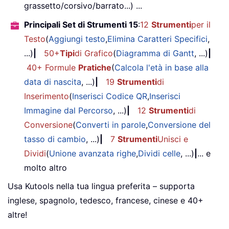
grassetto/corsivo/barrato...) ...
Principali Set di Strumenti 15
:
12
Strumenti
per il
Testo
(
Aggiungi testo
,
Elimina Caratteri Specifici
,
...)
|
50+
Tipi
di Grafico
(
Diagramma di Gantt
, ...)
|
40+ Formule
Pratiche
(
Calcola l'età in base alla
data di nascita
, ...)
|
19
Strumenti
di
Inserimento
(
Inserisci Codice QR
,
Inserisci
Immagine dal Percorso
, ...)
|
12
Strumenti
di
Conversione
(
Converti in parole
,
Conversione del
tasso di cambio
, ...)
|
7
Strumenti
Unisci e
Dividi
(
Unione avanzata righe
,
Dividi celle
, ...)
|
... e
molto altro
Usa Kutools nella tua lingua preferita – supporta
inglese, spagnolo, tedesco, francese, cinese e 40+
altre!