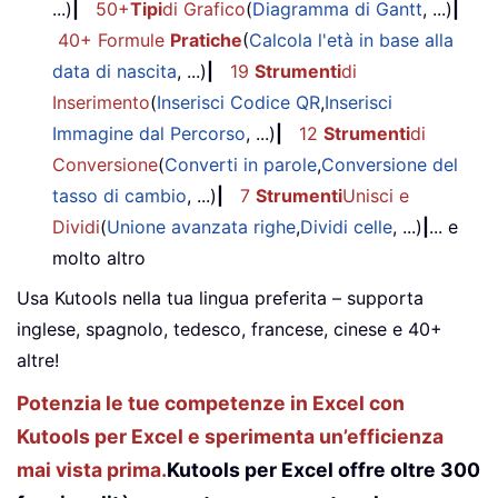
...)
|
50+
Tipi
di Grafico
(
Diagramma di Gantt
, ...)
|
40+ Formule
Pratiche
(
Calcola l'età in base alla
data di nascita
, ...)
|
19
Strumenti
di
Inserimento
(
Inserisci Codice QR
,
Inserisci
Immagine dal Percorso
, ...)
|
12
Strumenti
di
Conversione
(
Converti in parole
,
Conversione del
tasso di cambio
, ...)
|
7
Strumenti
Unisci e
Dividi
(
Unione avanzata righe
,
Dividi celle
, ...)
|
... e
molto altro
Usa Kutools nella tua lingua preferita – supporta
inglese, spagnolo, tedesco, francese, cinese e 40+
altre!
Potenzia le tue competenze in Excel con
Kutools per Excel e sperimenta un’efficienza
mai vista prima.
Kutools per Excel offre oltre 300