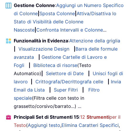
Gestione Colonne
:
Aggiungi un Numero Specifico
di Colonne
|
Sposta Colonne
|
Attiva/Disattiva lo
Stato di Visibilità delle Colonne
Nascoste
|
Confronta Intervalli e Colonne
...
Funzionalità in Evidenza
:
Attenzione della griglia
|
Visualizzazione Design
|
Barra delle formule
avanzata
|
Gestione Cartelle di Lavoro e
Fogli
|
Biblioteca di risorse
(Testo
Automatico)
|
Selettore di Date
|
Unisci fogli di
lavoro
|
Crittografa/Decrittografa celle
|
Invia
Email da Lista
|
Super Filtri
|
Filtro
speciale
(Filtra celle con testo in
grassetto/corsivo/barrato...) ...
Principali Set di Strumenti 15
:
12
Strumenti
per il
Testo
(
Aggiungi testo
,
Elimina Caratteri Specifici
,