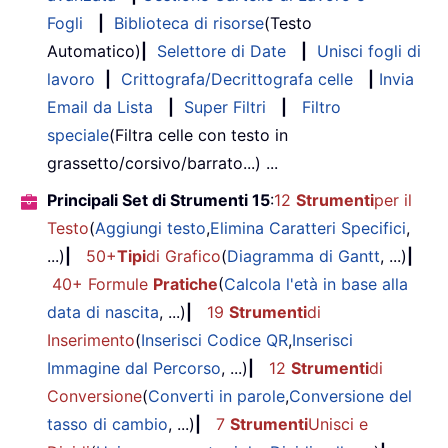
Fogli
|
Biblioteca di risorse
(Testo
Automatico)
|
Selettore di Date
|
Unisci fogli di
lavoro
|
Crittografa/Decrittografa celle
|
Invia
Email da Lista
|
Super Filtri
|
Filtro
speciale
(Filtra celle con testo in
grassetto/corsivo/barrato...) ...
Principali Set di Strumenti 15
:
12
Strumenti
per il
Testo
(
Aggiungi testo
,
Elimina Caratteri Specifici
,
...)
|
50+
Tipi
di Grafico
(
Diagramma di Gantt
, ...)
|
40+ Formule
Pratiche
(
Calcola l'età in base alla
data di nascita
, ...)
|
19
Strumenti
di
Inserimento
(
Inserisci Codice QR
,
Inserisci
Immagine dal Percorso
, ...)
|
12
Strumenti
di
Conversione
(
Converti in parole
,
Conversione del
tasso di cambio
, ...)
|
7
Strumenti
Unisci e