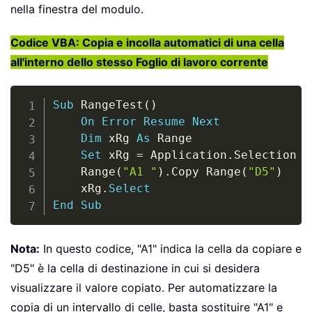
nella finestra del modulo.
Codice VBA: Copia e incolla automatici di una cella
all'interno dello stesso Foglio di lavoro corrente
Copy
Sub
 RangeTest
(
)
On
Error
Resume
Next
Dim
 xRg 
As
 Range

Set
 xRg 
=
 Application
.
Selection

    Range
(
"A1 "
)
.
Copy Range
(
"D5"
)
    xRg
.
Select
End
Sub
Nota:
In questo codice, "A1" indica la cella da copiare e
"D5" è la cella di destinazione in cui si desidera
visualizzare il valore copiato. Per automatizzare la
copia di un intervallo di celle, basta sostituire "A1" e