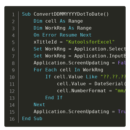
Copy
Sub
 ConvertDDMMYYYYDotToDate
(
)
Dim
 cell 
As
 Range

Dim
 WorkRng 
As
 Range

On
Error
Resume
Next
    xTitleId 
=
"KutoolsforExcel"
Set
 WorkRng 
=
 Application
.
Selectio
Set
 WorkRng 
=
 Application
.
InputBo
    Application
.
ScreenUpdating 
=
Fals
For
Each
 cell 
In
 WorkRng

If
 cell
.
Value 
Like
"??.??.???
            cell
.
Value 
=
 DateSerial
(
R
            cell
.
NumberFormat 
=
"mm/d
End
If
Next
    Application
.
ScreenUpdating 
=
True
End
Sub