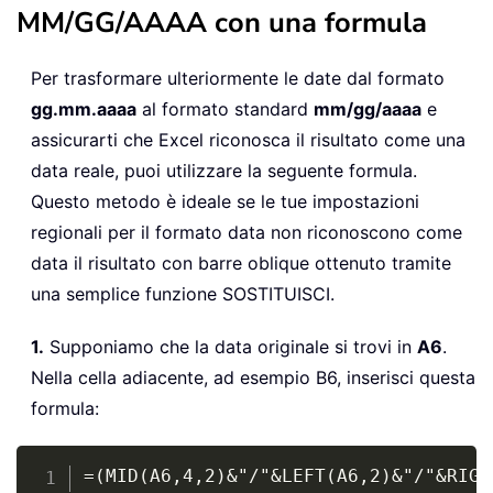
MM/GG/AAAA con una formula
Per trasformare ulteriormente le date dal formato
gg.mm.aaaa
al formato standard
mm/gg/aaaa
e
assicurarti che Excel riconosca il risultato come una
data reale, puoi utilizzare la seguente formula.
Questo metodo è ideale se le tue impostazioni
regionali per il formato data non riconoscono come
data il risultato con barre oblique ottenuto tramite
una semplice funzione SOSTITUISCI.
1.
Supponiamo che la data originale si trovi in
A6
.
Nella cella adiacente, ad esempio B6, inserisci questa
formula:
Copy
=(MID(A6,4,2)&"/"&LEFT(A6,2)&"/"&RIGH