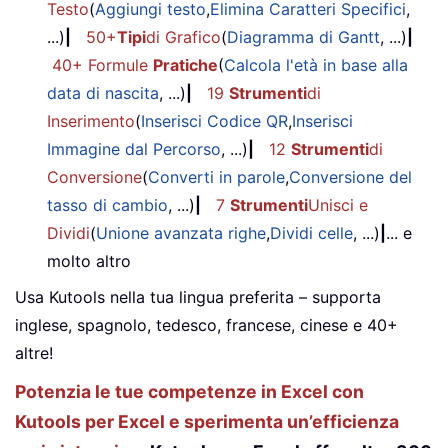
Testo
(
Aggiungi testo
,
Elimina Caratteri Specifici
,
...)
|
50+
Tipi
di Grafico
(
Diagramma di Gantt
, ...)
|
40+ Formule
Pratiche
(
Calcola l'età in base alla
data di nascita
, ...)
|
19
Strumenti
di
Inserimento
(
Inserisci Codice QR
,
Inserisci
Immagine dal Percorso
, ...)
|
12
Strumenti
di
Conversione
(
Converti in parole
,
Conversione del
tasso di cambio
, ...)
|
7
Strumenti
Unisci e
Dividi
(
Unione avanzata righe
,
Dividi celle
, ...)
|
... e
molto altro
Usa Kutools nella tua lingua preferita – supporta
inglese, spagnolo, tedesco, francese, cinese e 40+
altre!
Potenzia le tue competenze in Excel con
Kutools per Excel e sperimenta un’efficienza