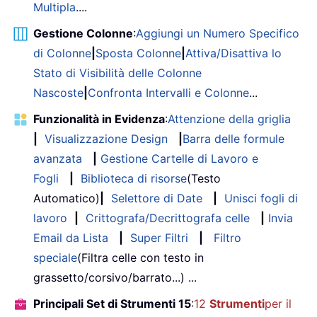
Multipla
....
Gestione Colonne
:
Aggiungi un Numero Specifico
di Colonne
|
Sposta Colonne
|
Attiva/Disattiva lo
Stato di Visibilità delle Colonne
Nascoste
|
Confronta Intervalli e Colonne
...
Funzionalità in Evidenza
:
Attenzione della griglia
|
Visualizzazione Design
|
Barra delle formule
avanzata
|
Gestione Cartelle di Lavoro e
Fogli
|
Biblioteca di risorse
(Testo
Automatico)
|
Selettore di Date
|
Unisci fogli di
lavoro
|
Crittografa/Decrittografa celle
|
Invia
Email da Lista
|
Super Filtri
|
Filtro
speciale
(Filtra celle con testo in
grassetto/corsivo/barrato...) ...
Principali Set di Strumenti 15
:
12
Strumenti
per il