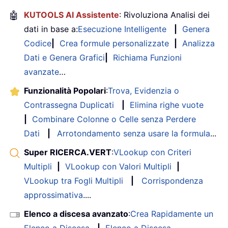
🤖
KUTOOLS AI Assistente
: Rivoluziona Analisi dei
dati in base a:
Esecuzione Intelligente
|
Genera
Codice
|
Crea formule personalizzate
|
Analizza
Dati e Genera Grafici
|
Richiama Funzioni
avanzate
…
Funzionalità Popolari
:
Trova, Evidenzia o
Contrassegna Duplicati
|
Elimina righe vuote
|
Combinare Colonne o Celle senza Perdere
Dati
|
Arrotondamento senza usare la formula
...
Super RICERCA.VERT
:
VLookup con Criteri
Multipli
|
VLookup con Valori Multipli
|
VLookup tra Fogli Multipli
|
Corrispondenza
approssimativa
....
Elenco a discesa avanzato
:
Crea Rapidamente un