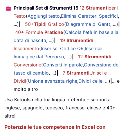
Principali Set di Strumenti 15
:
12
Strumenti
per il
Testo
(
Aggiungi testo
,
Elimina Caratteri Specifici
,
...)
|
50+
Tipi
di Grafico
(
Diagramma di Gantt
, ...)
|
40+ Formule
Pratiche
(
Calcola l'età in base alla
data di nascita
, ...)
|
19
Strumenti
di
Inserimento
(
Inserisci Codice QR
,
Inserisci
Immagine dal Percorso
, ...)
|
12
Strumenti
di
Conversione
(
Converti in parole
,
Conversione del
tasso di cambio
, ...)
|
7
Strumenti
Unisci e
Dividi
(
Unione avanzata righe
,
Dividi celle
, ...)
|
... e
molto altro
Usa Kutools nella tua lingua preferita – supporta
inglese, spagnolo, tedesco, francese, cinese e 40+
altre!
Potenzia le tue competenze in Excel con