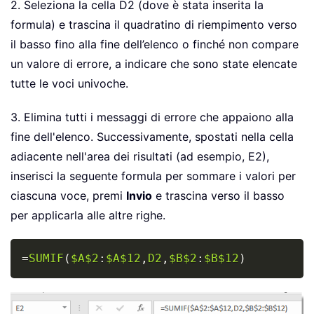
2. Seleziona la cella D2 (dove è stata inserita la
formula) e trascina il quadratino di riempimento verso
il basso fino alla fine dell’elenco o finché non compare
un valore di errore, a indicare che sono state elencate
tutte le voci univoche.
3. Elimina tutti i messaggi di errore che appaiono alla
fine dell'elenco. Successivamente, spostati nella cella
adiacente nell'area dei risultati (ad esempio, E2),
inserisci la seguente formula per sommare i valori per
ciascuna voce, premi
Invio
e trascina verso il basso
per applicarla alle altre righe.
Copy
=
SUMIF
(
$A$2
:
$A$12
,
D2
,
$B$2
:
$B$12
)