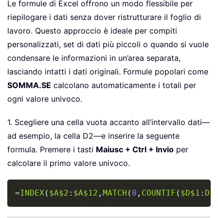
Le formule di Excel offrono un modo flessibile per
riepilogare i dati senza dover ristrutturare il foglio di
lavoro. Questo approccio è ideale per compiti
personalizzati, set di dati più piccoli o quando si vuole
condensare le informazioni in un’area separata,
lasciando intatti i dati originali. Formule popolari come
SOMMA.SE
calcolano automaticamente i totali per
ogni valore univoco.
1. Scegliere una cella vuota accanto all’intervallo dati—
ad esempio, la cella D2—e inserire la seguente
formula. Premere i tasti
Maiusc + Ctrl + Invio
per
calcolare il primo valore univoco.
Copy
=
INDEX
(
$A$2
:
$A$12
,
MATCH
(
0
,
COUNTIF
(
$D$1
:
D1