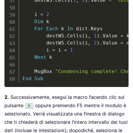
    destWS
.
Cells
(
1
,
2
)
.
Value 
=
"Total
    i 
=
2
Dim
 k

For
Each
 k 
In
 dict
.
Keys

        destWS
.
Cells
(
i
,
1
)
.
Value 
=
 k

        destWS
.
Cells
(
i
,
2
)
.
Value 
=
 di
        i 
=
 i 
+
1
Next
 k

    MsgBox 
"Condensing complete! Chec
End
Sub
2.
Successivamente, esegui la macro facendo clic sul
pulsante
oppure premendo F5 mentre il modulo è
selezionato. Verrà visualizzata una finestra di dialogo
che ti chiederà di selezionare l’intero intervallo dei tuoi
dati (incluse le intestazioni); dopodiché, seleziona le