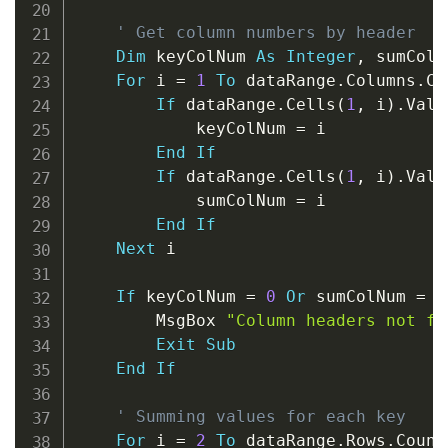
' Get column numbers by header
Dim
 keyColNum 
As
Integer
,
 sumColN
For
 i 
=
1
To
 dataRange
.
Columns
.
Co
If
 dataRange
.
Cells
(
1
,
 i
)
.
Valu
            keyColNum 
=
 i

End
If
If
 dataRange
.
Cells
(
1
,
 i
)
.
Valu
            sumColNum 
=
 i

End
If
Next
 i

If
 keyColNum 
=
0
Or
 sumColNum 
=
0
        MsgBox 
"Column headers not fo
Exit
Sub
End
If
' Summing values for each key
For
 i 
=
2
To
 dataRange
.
Rows
.
Count
