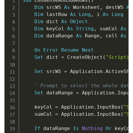
Sub
 CondenseAndSumRows
(
)
Dim
 srcWS 
As
 Worksheet
,
 destWS 
As
Dim
 lastRow 
As
Long
,
 i 
As
Long
Dim
 dict 
As
Object
Dim
 keyCol 
As
String
,
 sumCol 
As
S
Dim
 dataRange 
As
 Range
,
 cell 
As
 R
On
Error
Resume
Next
Set
 dict 
=
 CreateObject
(
"Scriptin
Set
 srcWS 
=
 Application
.
ActiveShee
' Prompt to select the whole data
Set
 dataRange 
=
 Application
.
Input
    keyCol 
=
 Application
.
InputBox
(
"Se
    sumCol 
=
 Application
.
InputBox
(
"Se
If
 dataRange 
Is
Nothing
Or
 keyCol