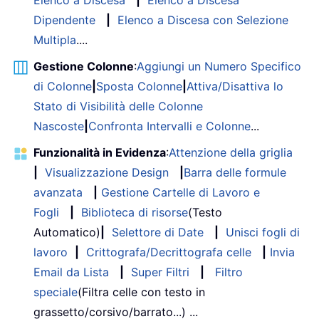
Elenco a Discesa
|
Elenco a Discesa
Dipendente
|
Elenco a Discesa con Selezione
Multipla
....
Gestione Colonne
:
Aggiungi un Numero Specifico
di Colonne
|
Sposta Colonne
|
Attiva/Disattiva lo
Stato di Visibilità delle Colonne
Nascoste
|
Confronta Intervalli e Colonne
...
Funzionalità in Evidenza
:
Attenzione della griglia
|
Visualizzazione Design
|
Barra delle formule
avanzata
|
Gestione Cartelle di Lavoro e
Fogli
|
Biblioteca di risorse
(Testo
Automatico)
|
Selettore di Date
|
Unisci fogli di
lavoro
|
Crittografa/Decrittografa celle
|
Invia
Email da Lista
|
Super Filtri
|
Filtro
speciale
(Filtra celle con testo in
grassetto/corsivo/barrato...) ...