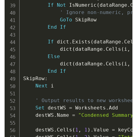
If
Not
 IsNumeric
(
dataRange
.
Ce
' Ignore non-numeric, pre
GoTo
 SkipRow

End
If
If
 dict
.
Exists
(
dataRange
.
Cell
            dict
(
dataRange
.
Cells
(
i
,
 k
Else
            dict
(
dataRange
.
Cells
(
i
,
 k
End
If
SkipRow
:
Next
 i

' Output results to new worksheet
Set
 destWS 
=
 Worksheets
.
Add

    destWS
.
Name 
=
"Condensed Summary"
    destWS
.
Cells
(
1
,
1
)
.
Value 
=
 keyCol
