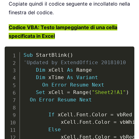
Copiate quindi il codice seguente e incollatelo nella
finestra del codice.
Codice VBA: Testo lampeggiante di una cella
specificata in Excel
Copy
Sub
 StartBlink
(
)
'Updated by ExtendOffice 20181010
Dim
 xCell 
As
 Range

Dim
 xTime 
As
Variant
On
Error
Resume
Next
Set
 xCell 
=
 Range
(
"Sheet2!A1"
)
On
Error
Resume
Next
If
 xCell
.
Font
.
Color 
=
 vbRed 
T
            xCell
.
Font
.
Color 
=
 vbWhite
Else
            xCell
.
Font
.
Color 
=
 vbRed
