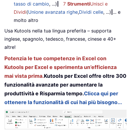
tasso di cambio
, ...)
|
7
Strumenti
Unisci e
Dividi
(
Unione avanzata righe
,
Dividi celle
, ...)
|
... e
molto altro
Usa Kutools nella tua lingua preferita – supporta
inglese, spagnolo, tedesco, francese, cinese e 40+
altre!
Potenzia le tue competenze in Excel con
Kutools per Excel e sperimenta un’efficienza
mai vista prima.
Kutools per Excel offre oltre 300
funzionalità avanzate per aumentare la
produttività e Risparmia tempo.
Clicca qui per
ottenere la funzionalità di cui hai più bisogno...