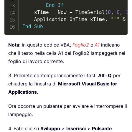
End
If
    xTime 
=
 Now 
+
 TimeSerial
(
0
,
0
,
1
)
    Application
.
OnTime xTime
,
"'"
&
 T
End
Sub
Nota
: in questo codice VBA,
Foglio2
e
A1
indicano
che il testo nella cella A1 del Foglio2 lampeggerà nel
foglio di lavoro corrente.
3. Premete contemporaneamente i tasti
Alt
+
Q
per
chiudere la finestra di
Microsoft Visual Basic for
Applications
.
Ora occorre un pulsante per avviare e interrompere il
lampeggio.
4. Fate clic su
Sviluppo
>
Inserisci
>
Pulsante