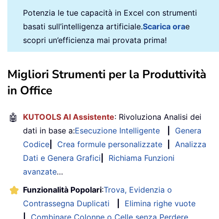
Potenzia le tue capacità in Excel con strumenti
basati sull’intelligenza artificiale.
Scarica ora
e
scopri un’efficienza mai provata prima!
Migliori Strumenti per la Produttività
in Office
🤖
KUTOOLS AI Assistente
: Rivoluziona Analisi dei
dati in base a:
Esecuzione Intelligente
|
Genera
Codice
|
Crea formule personalizzate
|
Analizza
Dati e Genera Grafici
|
Richiama Funzioni
avanzate
…
Funzionalità Popolari
:
Trova, Evidenzia o
Contrassegna Duplicati
|
Elimina righe vuote
|
Combinare Colonne o Celle senza Perdere