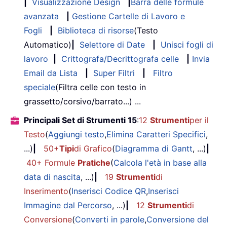
|
Visualizzazione Design
|
Barra delle formule
avanzata
|
Gestione Cartelle di Lavoro e
Fogli
|
Biblioteca di risorse
(Testo
Automatico)
|
Selettore di Date
|
Unisci fogli di
lavoro
|
Crittografa/Decrittografa celle
|
Invia
Email da Lista
|
Super Filtri
|
Filtro
speciale
(Filtra celle con testo in
grassetto/corsivo/barrato...) ...
Principali Set di Strumenti 15
:
12
Strumenti
per il
Testo
(
Aggiungi testo
,
Elimina Caratteri Specifici
,
...)
|
50+
Tipi
di Grafico
(
Diagramma di Gantt
, ...)
|
40+ Formule
Pratiche
(
Calcola l'età in base alla
data di nascita
, ...)
|
19
Strumenti
di
Inserimento
(
Inserisci Codice QR
,
Inserisci
Immagine dal Percorso
, ...)
|
12
Strumenti
di
Conversione
(
Converti in parole
,
Conversione del