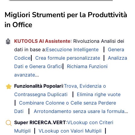
Migliori Strumenti per la Produttività
in Office
🤖
KUTOOLS AI Assistente
: Rivoluziona Analisi dei
dati in base a:
Esecuzione Intelligente
|
Genera
Codice
|
Crea formule personalizzate
|
Analizza
Dati e Genera Grafici
|
Richiama Funzioni
avanzate
…
Funzionalità Popolari
:
Trova, Evidenzia o
Contrassegna Duplicati
|
Elimina righe vuote
|
Combinare Colonne o Celle senza Perdere
Dati
|
Arrotondamento senza usare la formula
...
Super RICERCA.VERT
:
VLookup con Criteri
Multipli
|
VLookup con Valori Multipli
|