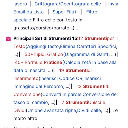
lavoro
|
Crittografa/Decrittografa celle
|
Invia
Email da Lista
|
Super Filtri
|
Filtro
speciale
(Filtra celle con testo in
grassetto/corsivo/barrato...) ...
Principali Set di Strumenti 15
:
12
Strumenti
per il
Testo
(
Aggiungi testo
,
Elimina Caratteri Specifici
,
...)
|
50+
Tipi
di Grafico
(
Diagramma di Gantt
, ...)
|
40+ Formule
Pratiche
(
Calcola l'età in base alla
data di nascita
, ...)
|
19
Strumenti
di
Inserimento
(
Inserisci Codice QR
,
Inserisci
Immagine dal Percorso
, ...)
|
12
Strumenti
di
Conversione
(
Converti in parole
,
Conversione del
tasso di cambio
, ...)
|
7
Strumenti
Unisci e
Dividi
(
Unione avanzata righe
,
Dividi celle
, ...)
|
... e
molto altro